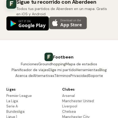
Sigue tu recorrido con Aberdeen
Todos tus partidos de Aberdeen en un mapa. Gratis
en iOS y Android.
Footbeen
Funciones
Groundhopping
Mapa de estadios
Planificador de viajes
Elige mi partido
Herramientas
Blog
Acerca de
Alternativas
Términos
Privacidad
Soporte
Ligas
Clubes
Premier League
Arsenal
La Liga
Manchester United
Serie A
Liverpool
Bundesliga
Chelsea
Ligue 1
Manchester City