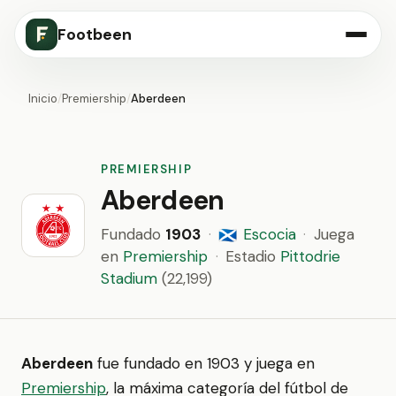
Footbeen
Inicio
/
Premiership
/
Aberdeen
PREMIERSHIP
Aberdeen
Fundado
1903
·
Escocia
·
Juega
🏴󠁧󠁢󠁳󠁣󠁴󠁿
en
Premiership
·
Estadio
Pittodrie
Stadium
(22,199)
Aberdeen
fue fundado en 1903 y juega en
Premiership
, la máxima categoría del fútbol de