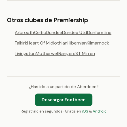
Otros clubes de Premiership
Arbroath
Celtic
Dundee
Dundee Utd
Dunfermline
Falkirk
Heart Of Midlothian
Hibernian
Kilmarnock
Livingston
Motherwell
Rangers
ST Mirren
¿Has ido a un partido de Aberdeen?
Descargar Footbeen
Regístralo en segundos · Gratis en
iOS
&
Android