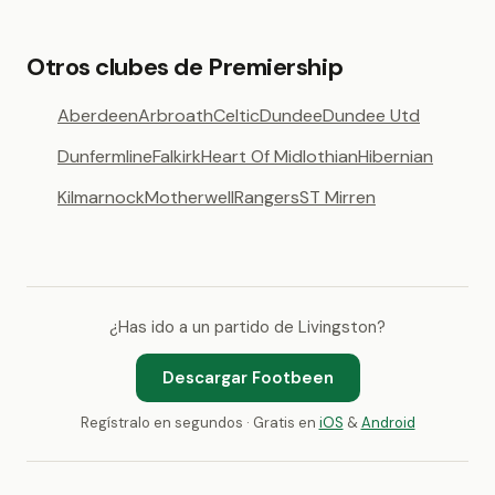
Otros clubes de Premiership
Aberdeen
Arbroath
Celtic
Dundee
Dundee Utd
Dunfermline
Falkirk
Heart Of Midlothian
Hibernian
Kilmarnock
Motherwell
Rangers
ST Mirren
¿Has ido a un partido de Livingston?
Descargar Footbeen
Regístralo en segundos · Gratis en
iOS
&
Android