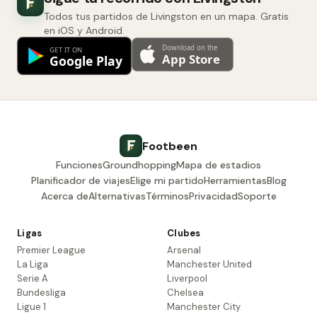
Todos tus partidos de Livingston en un mapa. Gratis
en iOS y Android.
Footbeen
Funciones
Groundhopping
Mapa de estadios
Planificador de viajes
Elige mi partido
Herramientas
Blog
Acerca de
Alternativas
Términos
Privacidad
Soporte
Ligas
Clubes
Premier League
Arsenal
La Liga
Manchester United
Serie A
Liverpool
Bundesliga
Chelsea
Ligue 1
Manchester City