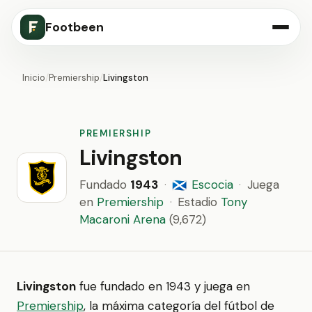
Footbeen
Inicio
/
Premiership
/
Livingston
PREMIERSHIP
Livingston
Fundado
1943
·
Escocia
·
Juega
🏴󠁧󠁢󠁳󠁣󠁴󠁿
en
Premiership
·
Estadio
Tony
Macaroni Arena
(9,672)
Livingston
fue fundado en 1943 y juega en
Premiership
, la máxima categoría del fútbol de