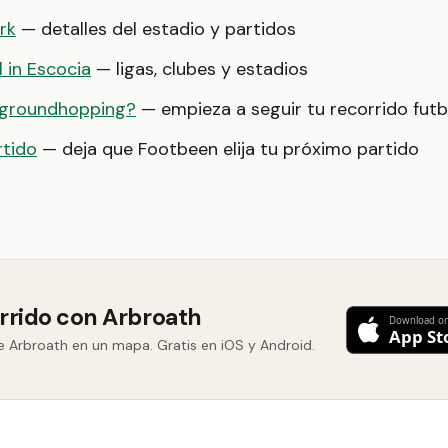
rk
— detalles del estadio y partidos
l in Escocia
— ligas, clubes y estadios
 groundhopping?
— empieza a seguir tu recorrido futb
rtido
— deja que Footbeen elija tu próximo partido
orrido con Arbroath
e Arbroath en un mapa. Gratis en iOS y Android.