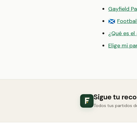
Gayfield Pa
Footbal
🏴󠁧󠁢󠁳󠁣󠁴󠁿
¿Qué es el
Elige mi pa
Sigue tu rec
Todos tus partidos d