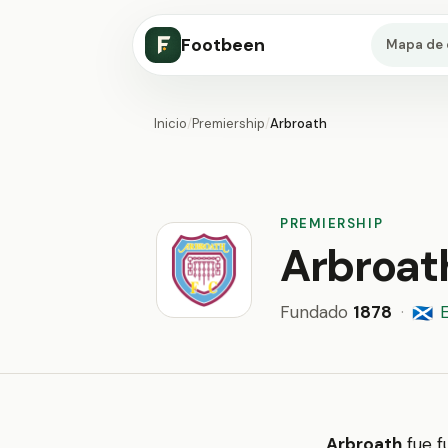
Footbeen
Mapa de 
Inicio
/
Premiership
/
Arbroath
PREMIERSHIP
Arbroat
Fundado
1878
·
🏴󠁧󠁢󠁳󠁣󠁴󠁿
Arbroath
fue f