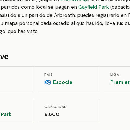
s partidos como local se juegan en
Gayfield Park
(capacida
asistido a un partido de Arbroath, puedes registrarlo en 
 mapa personal cada estadio al que has ido, lleva tus es
ol que has visto.
ave
PAÍS
LIGA
Escocia
Premier
🏴󠁧󠁢󠁳󠁣󠁴󠁿
CAPACIDAD
 Park
6,600