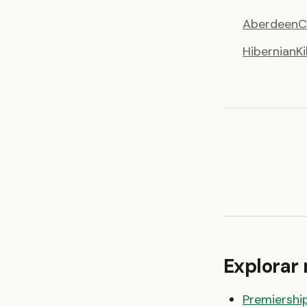
Aberdeen
C
Hibernian
K
Explorar
Premiershi