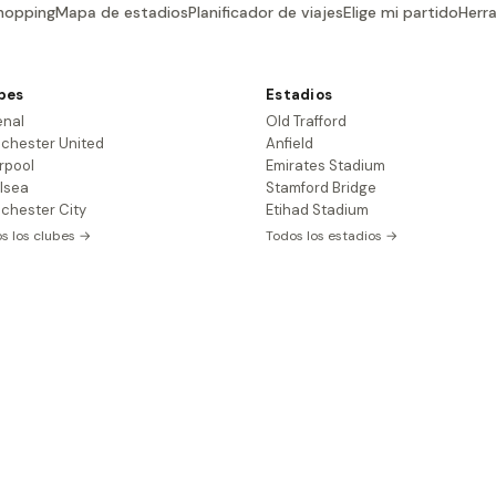
hopping
Mapa de estadios
Planificador de viajes
Elige mi partido
Herr
bes
Estadios
enal
Old Trafford
chester United
Anfield
rpool
Emirates Stadium
lsea
Stamford Bridge
chester City
Etihad Stadium
s los clubes →
Todos los estadios →