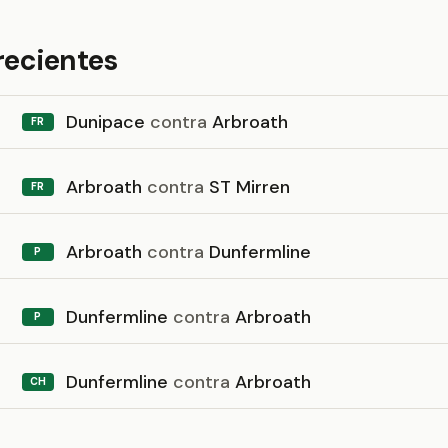
recientes
Dunipace
contra
Arbroath
FR
Arbroath
contra
ST Mirren
FR
Arbroath
contra
Dunfermline
P
Dunfermline
contra
Arbroath
P
Dunfermline
contra
Arbroath
CH