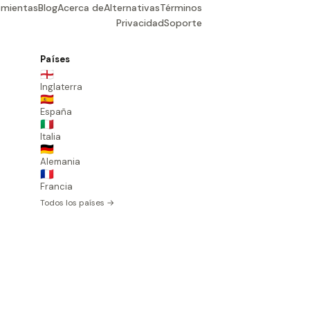
amientas
Blog
Acerca de
Alternativas
Términos
Privacidad
Soporte
Países
🏴󠁧󠁢󠁥󠁮󠁧󠁿
Inglaterra
🇪🇸
España
🇮🇹
Italia
🇩🇪
Alemania
🇫🇷
Francia
Todos los países →