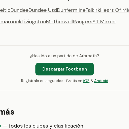
eltic
Dundee
Dundee Utd
Dunfermline
Falkirk
Heart Of Mi
ilmarnock
Livingston
Motherwell
Rangers
ST Mirren
¿Has ido a un partido de Arbroath?
Descargar Footbeen
Regístralo en segundos · Gratis en
iOS
&
Android
 más
p
— todos los clubes y clasificación