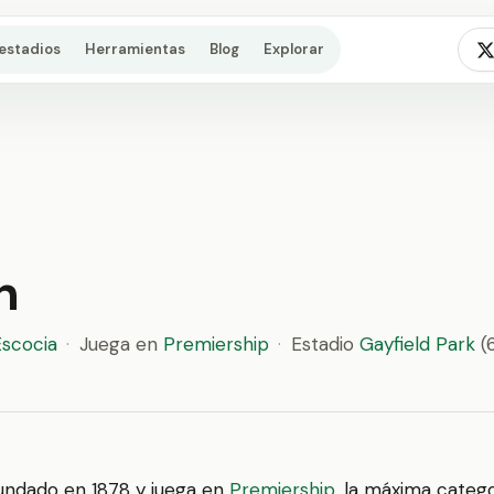
estadios
Herramientas
Blog
Explorar
h
Escocia
·
Juega en
Premiership
·
Estadio
Gayfield Park
(
undado en 1878 y juega en
Premiership
, la máxima catego