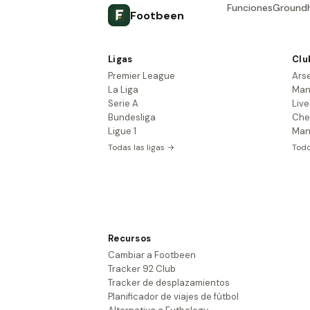
Funciones
Ground
Footbeen
Ligas
Clu
Premier League
Ars
La Liga
Man
Serie A
Live
Bundesliga
Che
Ligue 1
Man
Todas las ligas →
Todo
Recursos
Cambiar a Footbeen
Tracker 92 Club
Tracker de desplazamientos
Planificador de viajes de fútbol