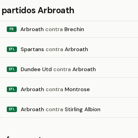
 partidos Arbroath
Arbroath
contra
Brechin
FR
Spartans
contra
Arbroath
EFL
Dundee Utd
contra
Arbroath
EFL
Arbroath
contra
Montrose
EFL
Arbroath
contra
Stirling Albion
EFL