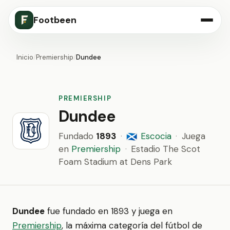
Footbeen
Inicio
/
Premiership
/
Dundee
PREMIERSHIP
Dundee
Fundado
1893
·
Escocia
·
Juega
🏴󠁧󠁢󠁳󠁣󠁴󠁿
en
Premiership
·
Estadio The Scot
Foam Stadium at Dens Park
Dundee
fue fundado en 1893 y juega en
Premiership
, la máxima categoría del fútbol de