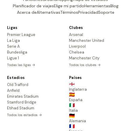
Planificador de viajes
Elige mi partido
Herramientas
Blog
Acerca de
Alternativas
Términos
Privacidad
Soporte
Ligas
Clubes
Premier League
Arsenal
La Liga
Manchester United
Serie A
Liverpool
Bundesliga
Chelsea
Ligue 1
Manchester City
Todas las ligas →
Todos los clubes →
Estadios
Países
🏴󠁧󠁢󠁥󠁮󠁧󠁿
Old Trafford
Inglaterra
Anfield
🇪🇸
Emirates Stadium
España
Stamford Bridge
🇮🇹
Etihad Stadium
Italia
Todos los estadios →
🇩🇪
Alemania
🇫🇷