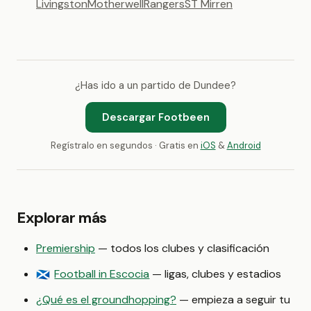
Livingston
Motherwell
Rangers
ST Mirren
¿Has ido a un partido de Dundee?
Descargar Footbeen
Regístralo en segundos · Gratis en
iOS
&
Android
Explorar más
Premiership
— todos los clubes y clasificación
Football in Escocia
— ligas, clubes y estadios
🏴󠁧󠁢󠁳󠁣󠁴󠁿
¿Qué es el groundhopping?
— empieza a seguir tu