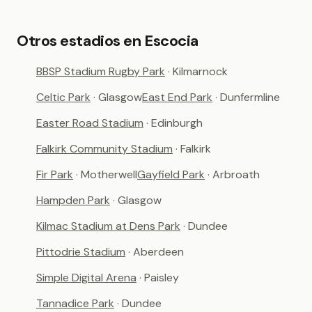
Otros estadios en Escocia
BBSP Stadium Rugby Park
· Kilmarnock
Celtic Park
· Glasgow
East End Park
· Dunfermline
Easter Road Stadium
· Edinburgh
Falkirk Community Stadium
· Falkirk
Fir Park
· Motherwell
Gayfield Park
· Arbroath
Hampden Park
· Glasgow
Kilmac Stadium at Dens Park
· Dundee
Pittodrie Stadium
· Aberdeen
Simple Digital Arena
· Paisley
Tannadice Park
· Dundee