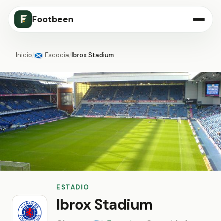
Footbeen
Inicio
/
Escocia
/
Ibrox Stadium
🏴󠁧󠁢󠁳󠁣󠁴󠁿
ESTADIO
Ibrox Stadium