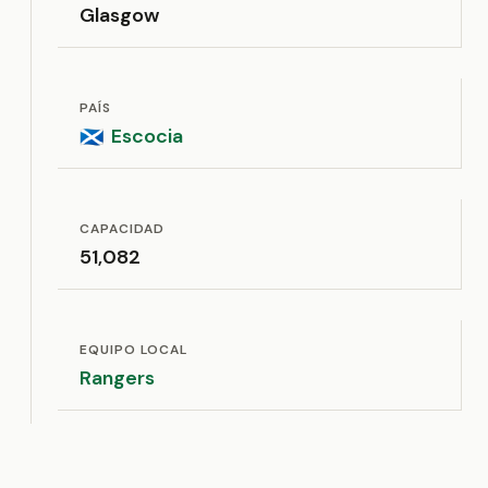
Glasgow
PAÍS
Escocia
🏴󠁧󠁢󠁳󠁣󠁴󠁿
CAPACIDAD
51,082
EQUIPO LOCAL
Rangers