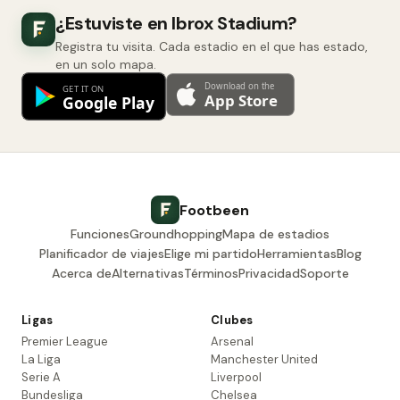
¿Estuviste en Ibrox Stadium?
Registra tu visita. Cada estadio en el que has estado,
en un solo mapa.
Footbeen
Funciones
Groundhopping
Mapa de estadios
Planificador de viajes
Elige mi partido
Herramientas
Blog
Acerca de
Alternativas
Términos
Privacidad
Soporte
Ligas
Clubes
Premier League
Arsenal
La Liga
Manchester United
Serie A
Liverpool
Bundesliga
Chelsea