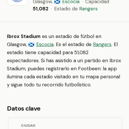
Glasgow,
Escocia
·
Capacidad
🏴󠁧󠁢󠁳󠁣󠁴󠁿
51,082
·
Estadio de
Rangers
Ibrox Stadium
es un estadio de fútbol en
Glasgow,
Escocia
. Es el estadio de
Rangers
. El
🏴󠁧󠁢󠁳󠁣󠁴󠁿
estadio tiene capacidad para 51,082
espectadores. Si has asistido a un partido en Ibrox
Stadium, puedes registrarlo en Footbeen: la app
ilumina cada estadio visitado en tu mapa personal
y sigue todo tu recorrido futbolístico.
Datos clave
CIUDAD