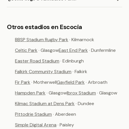
Otros estadios en Escocia
BBSP Stadium Rugby Park
· Kilmarnock
Celtic Park
· Glasgow
East End Park
· Dunfermline
Easter Road Stadium
· Edinburgh
Falkirk Community Stadium
· Falkirk
Fir Park
· Motherwell
Gayfield Park
· Arbroath
Hampden Park
· Glasgow
Ibrox Stadium
· Glasgow
Kilmac Stadium at Dens Park
· Dundee
Pittodrie Stadium
· Aberdeen
Simple Digital Arena
· Paisley