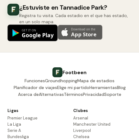
¿Estuviste en Tannadice Park?
Registra tu visita. Cada estadio en el que has estado,
en un solo mapa.
Footbeen
Funciones
Groundhopping
Mapa de estadios
Planificador de viajes
Elige mi partido
Herramientas
Blog
Acerca de
Alternativas
Términos
Privacidad
Soporte
Ligas
Clubes
Premier League
Arsenal
La Liga
Manchester United
Serie A
Liverpool
Bundesliga
Chelsea