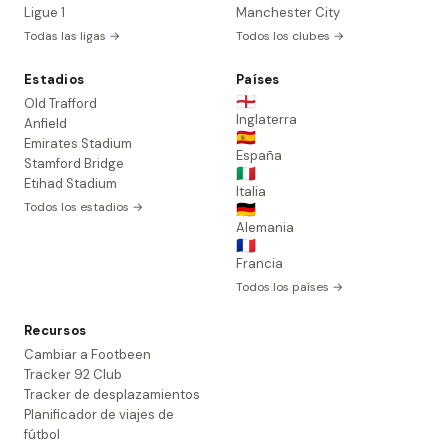
Ligue 1
Manchester City
Todas las ligas →
Todos los clubes →
Estadios
Países
🏴󠁧󠁢󠁥󠁮󠁧󠁿
Old Trafford
Inglaterra
Anfield
🇪🇸
Emirates Stadium
España
Stamford Bridge
🇮🇹
Etihad Stadium
Italia
Todos los estadios →
🇩🇪
Alemania
🇫🇷
Francia
Todos los países →
Recursos
Cambiar a Footbeen
Tracker 92 Club
Tracker de desplazamientos
Planificador de viajes de
fútbol