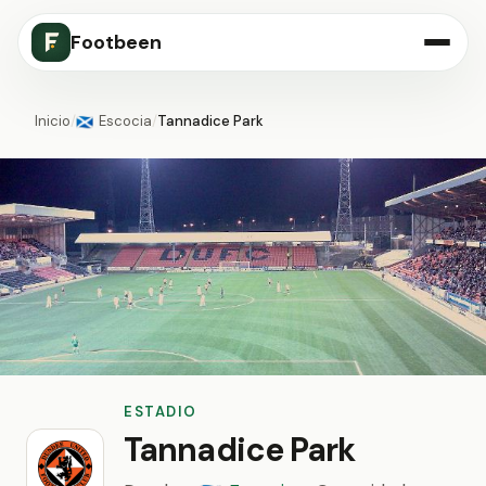
Footbeen
Inicio
/
Escocia
/
Tannadice Park
🏴󠁧󠁢󠁳󠁣󠁴󠁿
ESTADIO
Tannadice Park