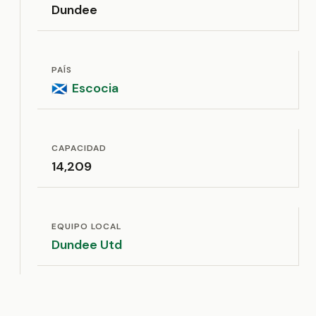
Dundee
PAÍS
Escocia
🏴󠁧󠁢󠁳󠁣󠁴󠁿
CAPACIDAD
14,209
EQUIPO LOCAL
Dundee Utd