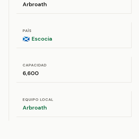
Arbroath
PAÍS
Escocia
🏴󠁧󠁢󠁳󠁣󠁴󠁿
CAPACIDAD
6,600
EQUIPO LOCAL
Arbroath