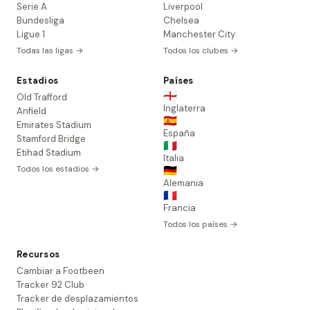
Serie A
Liverpool
Bundesliga
Chelsea
Ligue 1
Manchester City
Todas las ligas →
Todos los clubes →
Estadios
Países
🏴󠁧󠁢󠁥󠁮󠁧󠁿
Old Trafford
Inglaterra
Anfield
🇪🇸
Emirates Stadium
España
Stamford Bridge
🇮🇹
Etihad Stadium
Italia
Todos los estadios →
🇩🇪
Alemania
🇫🇷
Francia
Todos los países →
Recursos
Cambiar a Footbeen
Tracker 92 Club
Tracker de desplazamientos