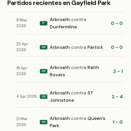
Partidos recientes en Gayfield Park
Arbroath
contra
8 May
0 - 0
P
2026
Dunfermline
25 Apr
Arbroath
contra
Partick
0 - 0
CH
2026
Arbroath
contra
Raith
18 Apr
2 - 1
CH
2026
Rovers
Arbroath
contra
ST
2 - 4
4 Apr 2026
CH
Johnstone
Arbroath
contra
Queen's
21 Mar
1 - 0
CH
2026
Park