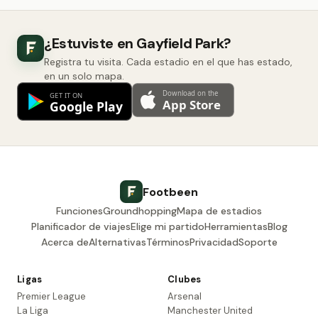
¿Estuviste en Gayfield Park?
Registra tu visita. Cada estadio en el que has estado,
en un solo mapa.
Footbeen
Funciones
Groundhopping
Mapa de estadios
Planificador de viajes
Elige mi partido
Herramientas
Blog
Acerca de
Alternativas
Términos
Privacidad
Soporte
Ligas
Clubes
Premier League
Arsenal
La Liga
Manchester United