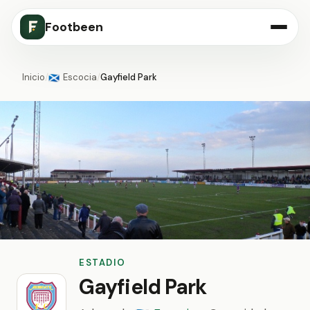
Footbeen
Inicio
/
Escocia
/
Gayfield Park
🏴󠁧󠁢󠁳󠁣󠁴󠁿
ESTADIO
Gayfield Park