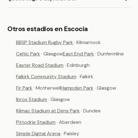
Otros estadios en Escocia
BBSP Stadium Rugby Park
· Kilmarnock
Celtic Park
· Glasgow
East End Park
· Dunfermline
Easter Road Stadium
· Edinburgh
Falkirk Community Stadium
· Falkirk
Fir Park
· Motherwell
Hampden Park
· Glasgow
Ibrox Stadium
· Glasgow
Kilmac Stadium at Dens Park
· Dundee
Pittodrie Stadium
· Aberdeen
Simple Digital Arena
· Paisley