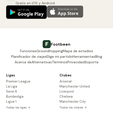
Gratis en iOS y Android.
Footbeen
Funciones
Groundhopping
Mapa de estadios
Planificador de viajes
Elige mi partido
Herramientas
Blog
Acerca de
Alternativas
Términos
Privacidad
Soporte
Ligas
Clubes
Premier League
Arsenal
La Liga
Manchester United
Serie A
Liverpool
Bundesliga
Chelsea
Ligue 1
Manchester City
Todas las ligas →
Todos los clubes →