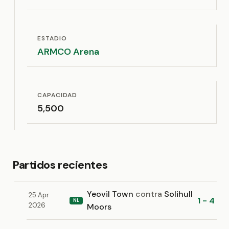
ESTADIO
ARMCO Arena
CAPACIDAD
5,500
Partidos recientes
Yeovil Town
contra
Solihull
25 Apr
1 - 4
NL
2026
Moors