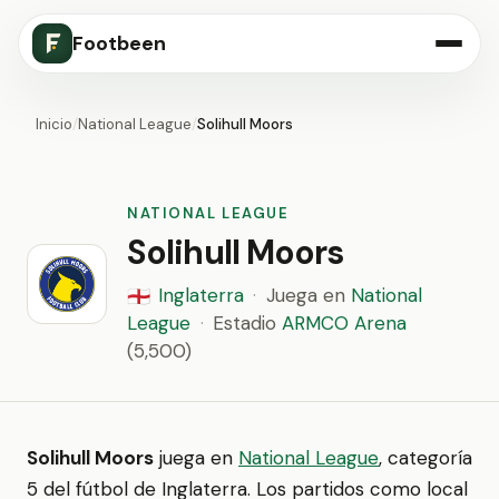
Footbeen
Inicio
/
National League
/
Solihull Moors
NATIONAL LEAGUE
Solihull Moors
Inglaterra
·
Juega en
National
🏴󠁧󠁢󠁥󠁮󠁧󠁿
League
·
Estadio
ARMCO Arena
(5,500)
Solihull Moors
juega en
National League
, categoría
5 del fútbol de Inglaterra. Los partidos como local