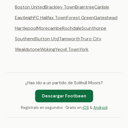
Boston United
Brackley Town
Braintree
Carlisle
Eastleigh
FC Halifax Town
Forest Green
Gateshead
Hartlepool
Morecambe
Rochdale
Scunthorpe
Southend
Sutton Utd
Tamworth
Truro City
Wealdstone
Woking
Yeovil Town
York
¿Has ido a un partido de Solihull Moors?
Descargar Footbeen
Regístralo en segundos · Gratis en
iOS
&
Android