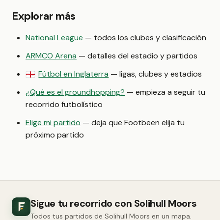
Explorar más
National League
— todos los clubes y clasificación
ARMCO Arena
— detalles del estadio y partidos
Fútbol en Inglaterra
— ligas, clubes y estadios
🏴󠁧󠁢󠁥󠁮󠁧󠁿
¿Qué es el groundhopping?
— empieza a seguir tu
recorrido futbolístico
Elige mi partido
— deja que Footbeen elija tu
próximo partido
Sigue tu recorrido con Solihull Moors
Todos tus partidos de Solihull Moors en un mapa.