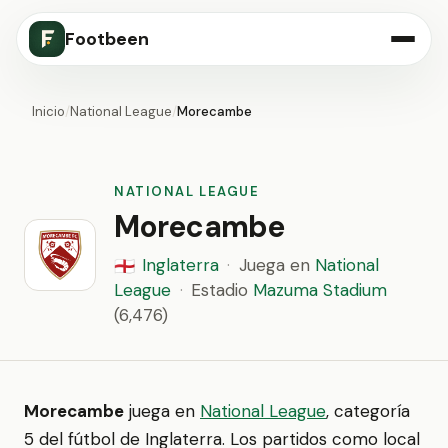
Footbeen
Inicio
/
National League
/
Morecambe
NATIONAL LEAGUE
Morecambe
Inglaterra
·
Juega en
National
🏴󠁧󠁢󠁥󠁮󠁧󠁿
League
·
Estadio
Mazuma Stadium
(6,476)
Morecambe
juega en
National League
, categoría
5 del fútbol de Inglaterra. Los partidos como local