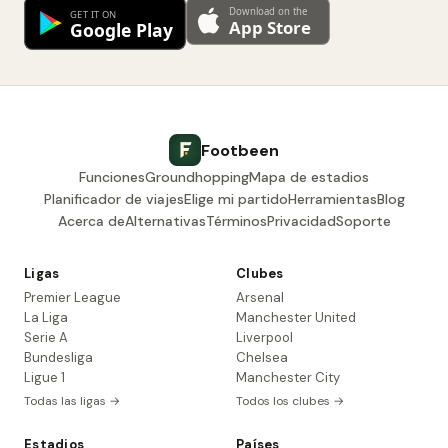
Footbeen
Funciones
Groundhopping
Mapa de estadios
Planificador de viajes
Elige mi partido
Herramientas
Blog
Acerca de
Alternativas
Términos
Privacidad
Soporte
Ligas
Clubes
Premier League
Arsenal
La Liga
Manchester United
Serie A
Liverpool
Bundesliga
Chelsea
Ligue 1
Manchester City
Todas las ligas →
Todos los clubes →
Estadios
Países