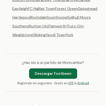
Eastleigh
FC Halifax Town
Forest Green
Gateshead
Hartlepool
Rochdale
Scunthorpe
Solihull Moors
Southend
Sutton Utd
Tamworth
Truro City
Wealdstone
Woking
Yeovil Town
York
¿Has ido a un partido de Morecambe?
Descargar Footbeen
Regístralo en segundos · Gratis en
iOS
&
Android