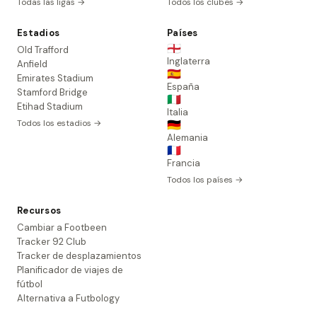
Todas las ligas →
Todos los clubes →
Estadios
Países
🏴󠁧󠁢󠁥󠁮󠁧󠁿
Old Trafford
Inglaterra
Anfield
🇪🇸
Emirates Stadium
España
Stamford Bridge
🇮🇹
Etihad Stadium
Italia
Todos los estadios →
🇩🇪
Alemania
🇫🇷
Francia
Todos los países →
Recursos
Cambiar a Footbeen
Tracker 92 Club
Tracker de desplazamientos
Planificador de viajes de
fútbol
Alternativa a Futbology