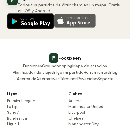
Todos tus partidos de Altrincham en un mapa. Gratis
en iOS y Android.
Footbeen
Funciones
Groundhopping
Mapa de estadios
Planificador de viajes
Elige mi partido
Herramientas
Blog
Acerca de
Alternativas
Términos
Privacidad
Soporte
Ligas
Clubes
Premier League
Arsenal
La Liga
Manchester United
Serie A
Liverpool
Bundesliga
Chelsea
Ligue 1
Manchester City