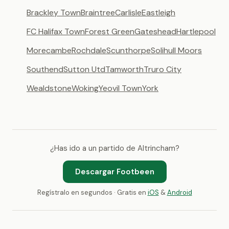
Brackley Town
Braintree
Carlisle
Eastleigh
FC Halifax Town
Forest Green
Gateshead
Hartlepool
Morecambe
Rochdale
Scunthorpe
Solihull Moors
Southend
Sutton Utd
Tamworth
Truro City
Wealdstone
Woking
Yeovil Town
York
¿Has ido a un partido de Altrincham?
Descargar Footbeen
Regístralo en segundos · Gratis en
iOS
&
Android