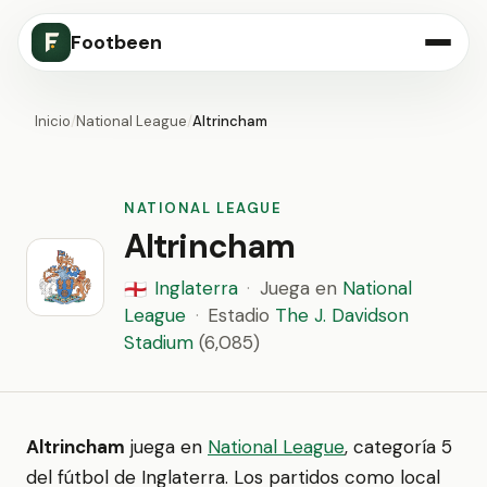
Footbeen
Inicio
/
National League
/
Altrincham
NATIONAL LEAGUE
Altrincham
Inglaterra
·
Juega en
National
🏴󠁧󠁢󠁥󠁮󠁧󠁿
League
·
Estadio
The J. Davidson
Stadium
(6,085)
Altrincham
juega en
National League
, categoría 5
del fútbol de Inglaterra. Los partidos como local