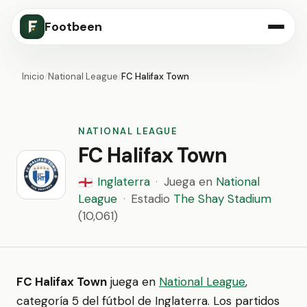
Footbeen
Inicio
/
National League
/
FC Halifax Town
NATIONAL LEAGUE
FC Halifax Town
Inglaterra
·
Juega en
National
🏴󠁧󠁢󠁥󠁮󠁧󠁿
League
·
Estadio
The Shay Stadium
(10,061)
FC Halifax Town
juega en
National League
,
categoría 5 del fútbol de Inglaterra. Los partidos