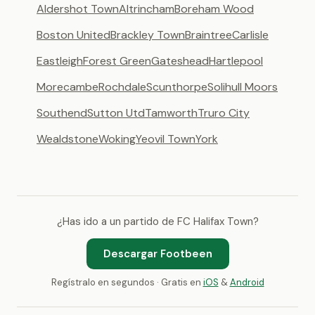
Aldershot Town
Altrincham
Boreham Wood
Boston United
Brackley Town
Braintree
Carlisle
Eastleigh
Forest Green
Gateshead
Hartlepool
Morecambe
Rochdale
Scunthorpe
Solihull Moors
Southend
Sutton Utd
Tamworth
Truro City
Wealdstone
Woking
Yeovil Town
York
¿Has ido a un partido de FC Halifax Town?
Descargar Footbeen
Regístralo en segundos · Gratis en
iOS
&
Android