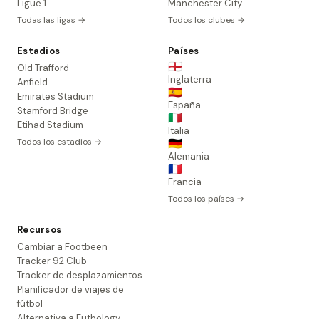
Ligue 1
Manchester City
Todas las ligas →
Todos los clubes →
Estadios
Países
🏴󠁧󠁢󠁥󠁮󠁧󠁿
Old Trafford
Inglaterra
Anfield
🇪🇸
Emirates Stadium
España
Stamford Bridge
🇮🇹
Etihad Stadium
Italia
Todos los estadios →
🇩🇪
Alemania
🇫🇷
Francia
Todos los países →
Recursos
Cambiar a Footbeen
Tracker 92 Club
Tracker de desplazamientos
Planificador de viajes de
fútbol
Alternativa a Futbology