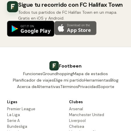
Sigue tu recorrido con FC Halifax Town
Todos tus partidos de FC Halifax Town en un mapa.
Gratis en iOS y Android.
Footbeen
Funciones
Groundhopping
Mapa de estadios
Planificador de viajes
Elige mi partido
Herramientas
Blog
Acerca de
Alternativas
Términos
Privacidad
Soporte
Ligas
Clubes
Premier League
Arsenal
La Liga
Manchester United
Serie A
Liverpool
Bundesliga
Chelsea