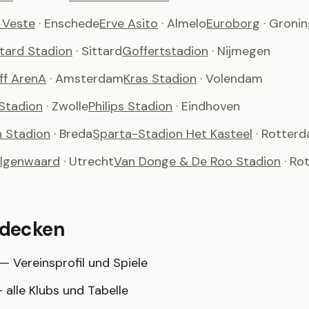
 Veste
· Enschede
Erve Asito
· Almelo
Euroborg
· Groni
ttard Stadion
· Sittard
Goffertstadion
· Nijmegen
ff ArenA
· Amsterdam
Kras Stadion
· Volendam
Stadion
· Zwolle
Philips Stadion
· Eindhoven
h Stadion
· Breda
Sparta-Stadion Het Kasteel
· Rotter
algenwaard
· Utrecht
Van Donge & De Roo Stadion
· Ro
tdecken
— Vereinsprofil und Spiele
 alle Klubs und Tabelle