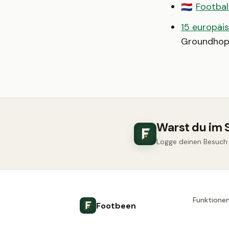
Footbal
🇳🇱
15 europäis
Groundhop
Warst du im 
Logge deinen Besuch u
Funktione
Footbeen