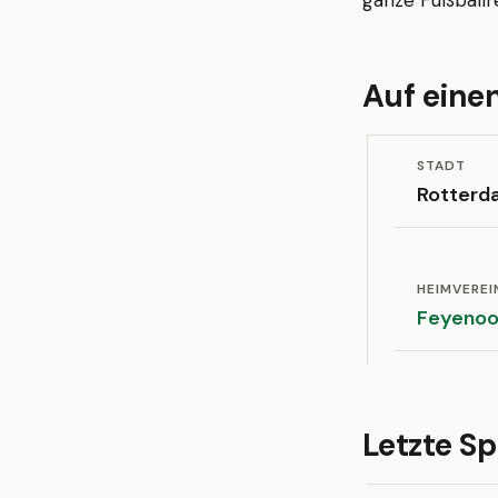
ganze Fußballre
Auf einen
STADT
Rotterd
HEIMVEREI
Feyenoo
Letzte Sp