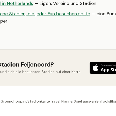
l in Netherlands
— Ligen, Vereine und Stadien
che Stadien, die jeder Fan besuchen sollte
— eine Bucke
per
Stadion Feijenoord?
nd sieh alle besuchten Stadien auf einer Karte.
n
Groundhopping
Stadionkarte
Travel Planner
Spiel auswählen
Tools
Blo