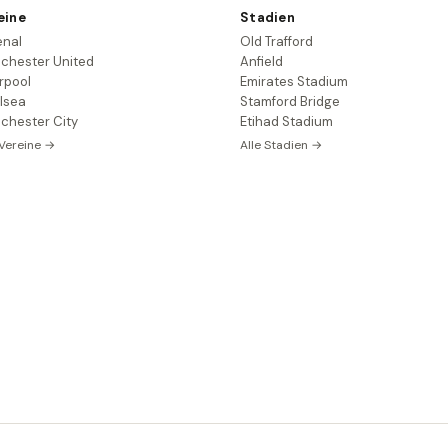
eine
Stadien
enal
Old Trafford
chester United
Anfield
rpool
Emirates Stadium
lsea
Stamford Bridge
chester City
Etihad Stadium
 Vereine →
Alle Stadien →