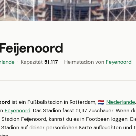
Feijenoord
rlande
·
Kapazität
51,117
·
Heimstadion von
Feyenoord
oord
ist ein Fußballstadion in Rotterdam,
Niederlande
🇳🇱
on
Feyenoord
. Das Stadion fasst 51,117 Zuschauer. Wenn du
 Stadion Feijenoord, kannst du es in Footbeen loggen: Di
 Stadion auf deiner persönlichen Karte aufleuchten und t