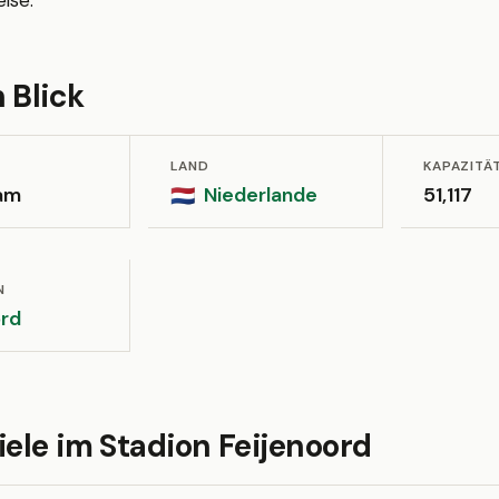
ise.
 Blick
LAND
KAPAZITÄ
am
Niederlande
51,117
🇳🇱
N
rd
iele im Stadion Feijenoord