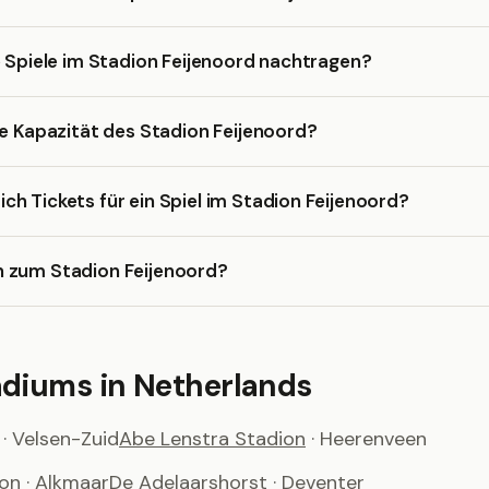
e Spiele im Stadion Feijenoord nachtragen?
ie Kapazität des Stadion Feijenoord?
h Tickets für ein Spiel im Stadion Feijenoord?
 zum Stadion Feijenoord?
adiums in Netherlands
· Velsen-Zuid
Abe Lenstra Stadion
· Heerenveen
ion
· Alkmaar
De Adelaarshorst
· Deventer