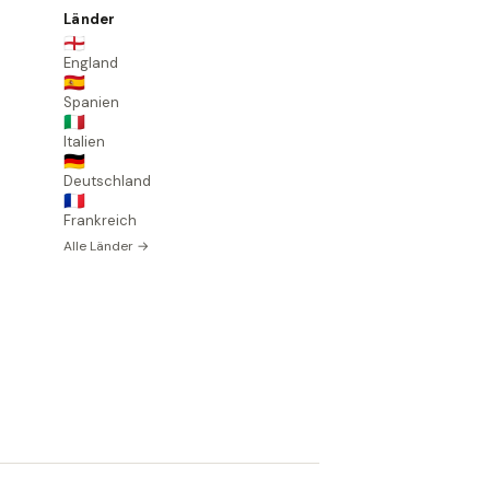
Länder
🏴󠁧󠁢󠁥󠁮󠁧󠁿
England
🇪🇸
Spanien
🇮🇹
Italien
🇩🇪
Deutschland
🇫🇷
Frankreich
Alle Länder →