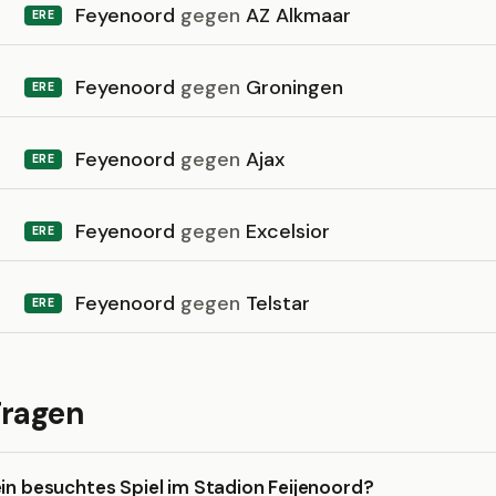
Feyenoord
gegen
AZ Alkmaar
ERE
Feyenoord
gegen
Groningen
ERE
Feyenoord
gegen
Ajax
ERE
Feyenoord
gegen
Excelsior
ERE
Feyenoord
gegen
Telstar
ERE
Fragen
ein besuchtes Spiel im Stadion Feijenoord?