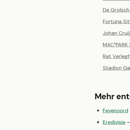
De Grolsch
Fortuna Si
Johan Cruij
MAC³PARK 
Rat Verleg
Stadion G
Mehr en
Feyenoord
Eredivisie
—