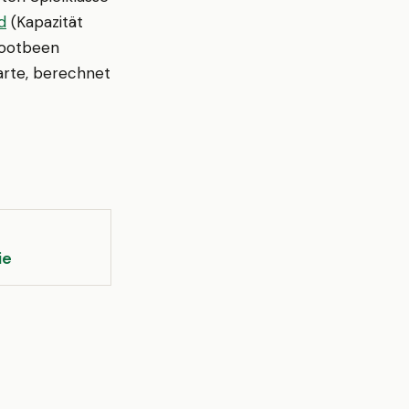
d
(Kapazität
 Footbeen
arte, berechnet
ie