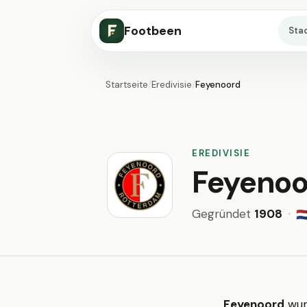
Footbeen
Sta
Startseite
/
Eredivisie
/
Feyenoord
EREDIVISIE
Feyenoo
Gegründet
1908
·
🇳
Feyenoord
wur