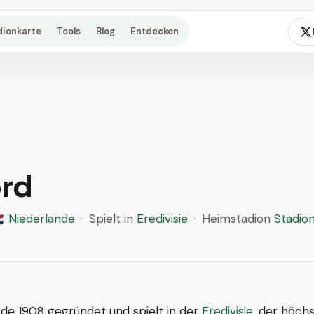
dionkarte
Tools
Blog
Entdecken
rd
Niederlande
·
Spielt in
Eredivisie
·
Heimstadion
Stadion

de 1908 gegründet und spielt in der
Eredivisie
, der höch