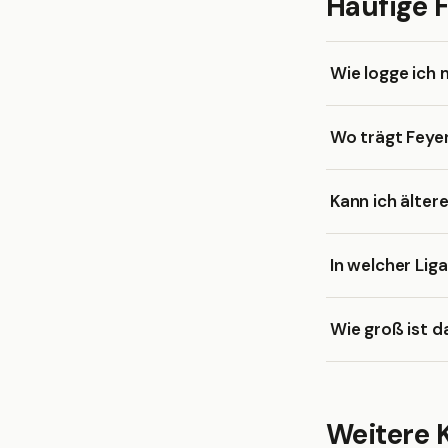
Häufige 
Wie logge ich 
Wo trägt Feye
Kann ich älter
In welcher Lig
Wie groß ist 
Weitere K