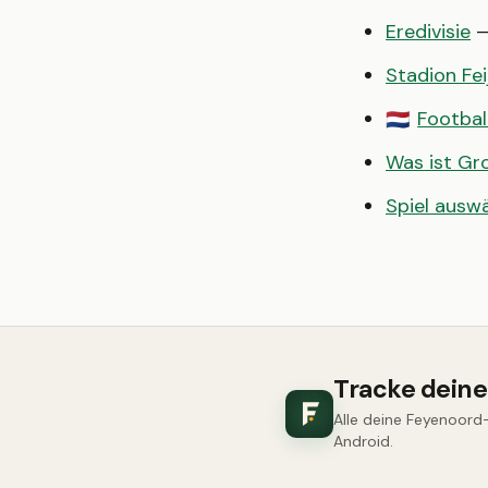
Eredivisie
—
Stadion Fe
Footbal
🇳🇱
Was ist G
Spiel ausw
Tracke dein
Alle deine Feyenoord-
Android.