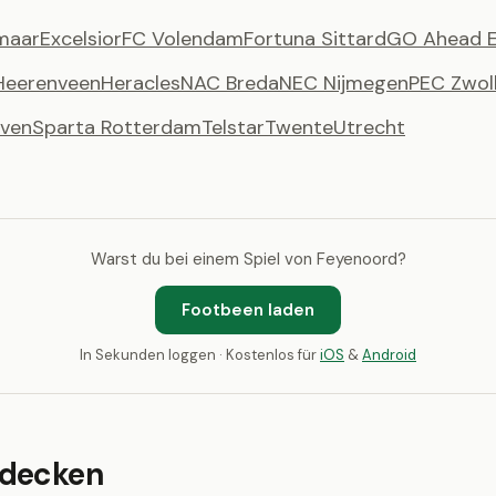
maar
Excelsior
FC Volendam
Fortuna Sittard
GO Ahead E
Heerenveen
Heracles
NAC Breda
NEC Nijmegen
PEC Zwol
oven
Sparta Rotterdam
Telstar
Twente
Utrecht
Warst du bei einem Spiel von Feyenoord?
Footbeen laden
In Sekunden loggen · Kostenlos für
iOS
&
Android
tdecken