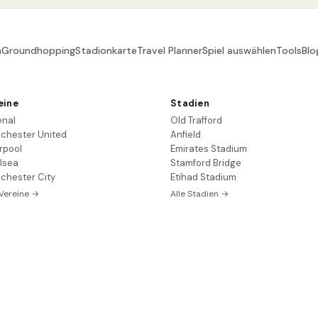
n
Groundhopping
Stadionkarte
Travel Planner
Spiel auswählen
Tools
Blo
eine
Stadien
enal
Old Trafford
chester United
Anfield
rpool
Emirates Stadium
lsea
Stamford Bridge
chester City
Etihad Stadium
 Vereine →
Alle Stadien →