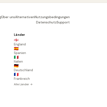
g
Über uns
Alternativen
Nutzungsbedingungen
Datenschutz
Support
Länder
🏴󠁧󠁢󠁥󠁮󠁧󠁿
England
🇪🇸
Spanien
🇮🇹
Italien
🇩🇪
Deutschland
🇫🇷
Frankreich
Alle Länder →