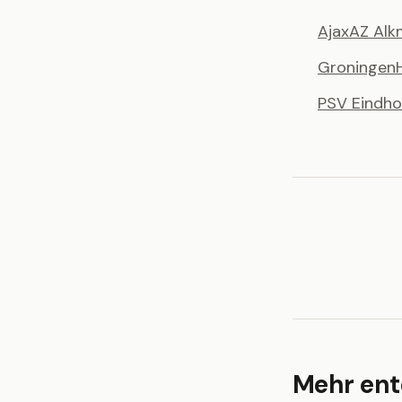
Ajax
AZ Alk
Groningen
PSV Eindh
Mehr en