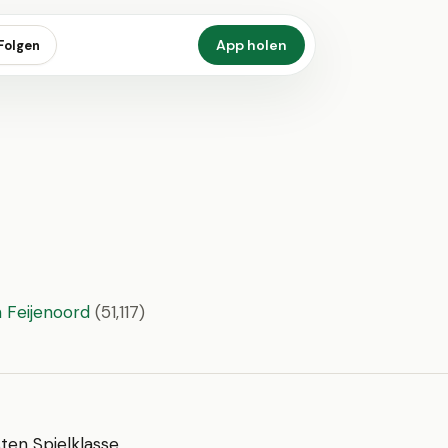
App holen
Folgen
 Feijenoord
(51,117)
sten Spielklasse