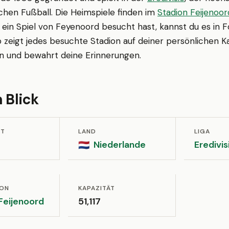
chen Fußball. Die Heimspiele finden im
Stadion Feijenoor
u ein Spiel von Feyenoord besucht hast, kannst du es in
 zeigt jedes besuchte Stadion auf deiner persönlichen K
en und bewahrt deine Erinnerungen.
 Blick
ET
LAND
LIGA
Niederlande
Eredivis
🇳🇱
ION
KAPAZITÄT
Feijenoord
51,117