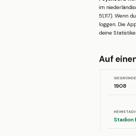
im niederländis
51,117). Wenn d
loggen. Die App
deine Statistik
Auf einen
GEGRÜND
1908
HEIMSTAD
Stadion 