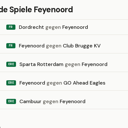
 Spiele Feyenoord
Dordrecht
gegen
Feyenoord
FR
Feyenoord
gegen
Club Brugge KV
FR
Sparta Rotterdam
gegen
Feyenoord
ERE
Feyenoord
gegen
GO Ahead Eagles
ERE
Cambuur
gegen
Feyenoord
ERE