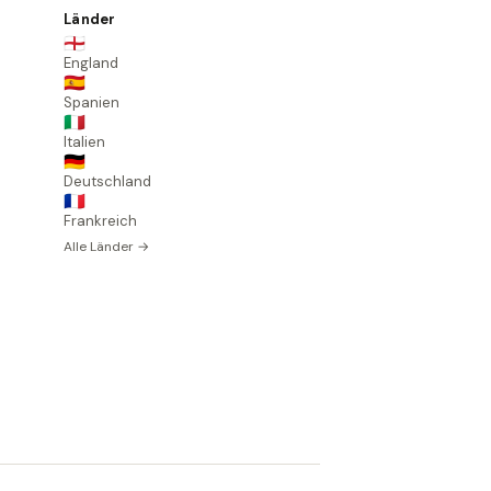
Länder
🏴󠁧󠁢󠁥󠁮󠁧󠁿
England
🇪🇸
Spanien
🇮🇹
Italien
🇩🇪
Deutschland
🇫🇷
Frankreich
Alle Länder →