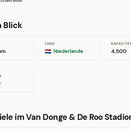
ballreise.
 Blick
LAND
KAPAZITÄ
am
Niederlande
4,500
🇳🇱
N
r
iele im Van Donge & De Roo Stadio