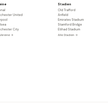
eine
Stadien
enal
Old Trafford
chester United
Anfield
rpool
Emirates Stadium
lsea
Stamford Bridge
chester City
Etihad Stadium
 Vereine →
Alle Stadien →