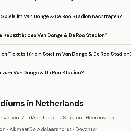
e Spiele im Van Donge & De Roo Stadion nachtragen?
ie Kapazität des Van Donge & De Roo Stadion?
h Tickets für ein Spiel im Van Donge & De Roo Stadion
 zum Van Donge & De Roo Stadion?
adiums in Netherlands
· Velsen-Zuid
Abe Lenstra Stadion
· Heerenveen
ion
· Alkmaar
De Adelaarshorst
· Deventer