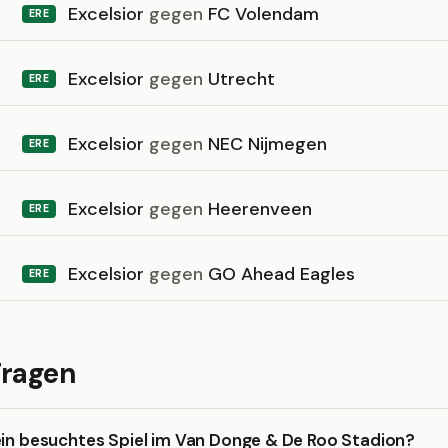
Excelsior
gegen
FC Volendam
ERE
Excelsior
gegen
Utrecht
ERE
Excelsior
gegen
NEC Nijmegen
ERE
Excelsior
gegen
Heerenveen
ERE
Excelsior
gegen
GO Ahead Eagles
ERE
Fragen
ein besuchtes Spiel im Van Donge & De Roo Stadion?