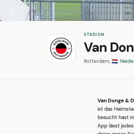
STADION
Van Don
Rotterdam,
Niede
🇳🇱
Van Donge & D
ist das Heimst
besucht hast i
App lässt jedes