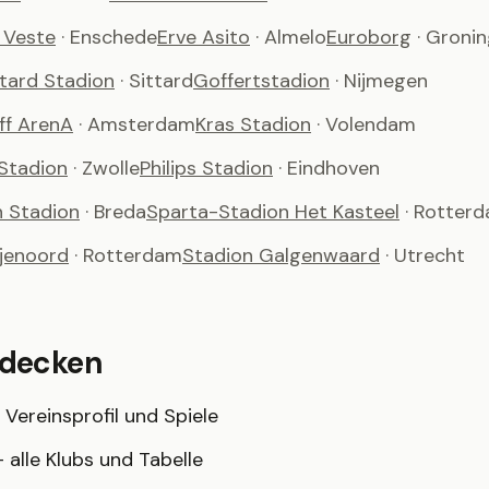
 Veste
· Enschede
Erve Asito
· Almelo
Euroborg
· Groni
ttard Stadion
· Sittard
Goffertstadion
· Nijmegen
ff ArenA
· Amsterdam
Kras Stadion
· Volendam
Stadion
· Zwolle
Philips Stadion
· Eindhoven
h Stadion
· Breda
Sparta-Stadion Het Kasteel
· Rotter
ijenoord
· Rotterdam
Stadion Galgenwaard
· Utrecht
tdecken
Vereinsprofil und Spiele
 alle Klubs und Tabelle