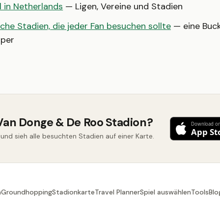
l in Netherlands
— Ligen, Vereine und Stadien
che Stadien, die jeder Fan besuchen sollte
— eine Bucke
per
Van Donge & De Roo Stadion?
nd sieh alle besuchten Stadien auf einer Karte.
n
Groundhopping
Stadionkarte
Travel Planner
Spiel auswählen
Tools
Blo