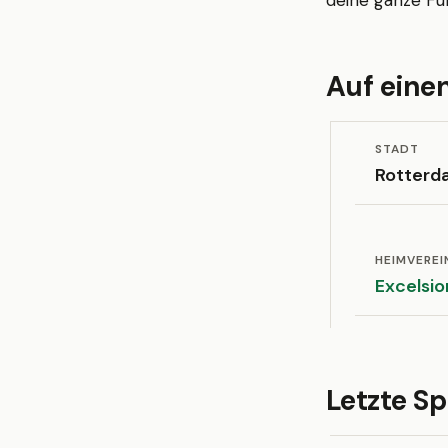
deine ganze Fuß
Auf einen
STADT
Rotterd
HEIMVEREI
Excelsio
Letzte Sp