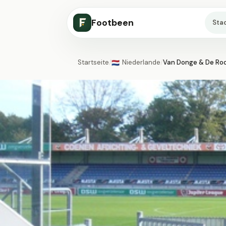
Footbeen
Sta
Startseite
/
Niederlande
/
Van Donge & De Roo
🇳🇱