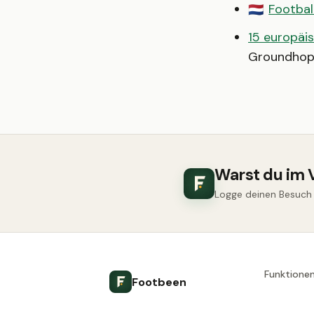
Footbal
🇳🇱
15 europäis
Groundhop
Warst du im 
Logge deinen Besuch u
Funktione
Footbeen