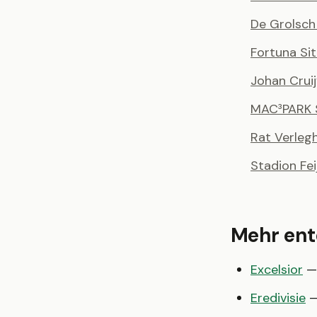
De Grolsch
Fortuna Si
Johan Cruij
MAC³PARK 
Rat Verleg
Stadion Fe
Mehr en
Excelsior
— 
Eredivisie
—