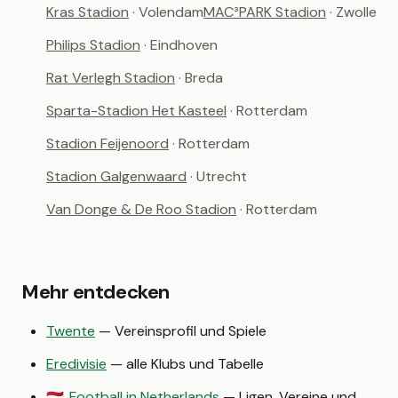
Kras Stadion
· Volendam
MAC³PARK Stadion
· Zwolle
Philips Stadion
· Eindhoven
Rat Verlegh Stadion
· Breda
Sparta-Stadion Het Kasteel
· Rotterdam
Stadion Feijenoord
· Rotterdam
Stadion Galgenwaard
· Utrecht
Van Donge & De Roo Stadion
· Rotterdam
Mehr entdecken
Twente
— Vereinsprofil und Spiele
Eredivisie
— alle Klubs und Tabelle
Football in Netherlands
— Ligen, Vereine und
🇳🇱