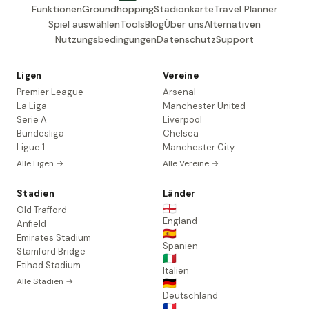
Funktionen
Groundhopping
Stadionkarte
Travel Planner
Spiel auswählen
Tools
Blog
Über uns
Alternativen
Nutzungsbedingungen
Datenschutz
Support
Ligen
Vereine
Premier League
Arsenal
La Liga
Manchester United
Serie A
Liverpool
Bundesliga
Chelsea
Ligue 1
Manchester City
Alle Ligen →
Alle Vereine →
Stadien
Länder
🏴󠁧󠁢󠁥󠁮󠁧󠁿
Old Trafford
England
Anfield
🇪🇸
Emirates Stadium
Spanien
Stamford Bridge
🇮🇹
Etihad Stadium
Italien
Alle Stadien →
🇩🇪
Deutschland
🇫🇷