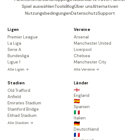
Spiel auswählen
Tools
Blog
Über uns
Alternativen
Nutzungsbedingungen
Datenschutz
Support
Ligen
Vereine
Premier League
Arsenal
La Liga
Manchester United
Serie A
Liverpool
Bundesliga
Chelsea
Ligue 1
Manchester City
Alle Ligen →
Alle Vereine →
Stadien
Länder
🏴󠁧󠁢󠁥󠁮󠁧󠁿
Old Trafford
England
Anfield
🇪🇸
Emirates Stadium
Spanien
Stamford Bridge
🇮🇹
Etihad Stadium
Italien
Alle Stadien →
🇩🇪
Deutschland
🇫🇷