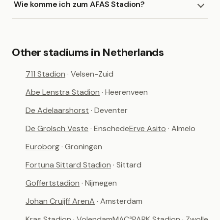
Wie komme ich zum AFAS Stadion?
Other stadiums in Netherlands
711 Stadion
· Velsen-Zuid
Abe Lenstra Stadion
· Heerenveen
De Adelaarshorst
· Deventer
De Grolsch Veste
· Enschede
Erve Asito
· Almelo
Euroborg
· Groningen
Fortuna Sittard Stadion
· Sittard
Goffertstadion
· Nijmegen
Johan Cruijff ArenA
· Amsterdam
Kras Stadion
· Volendam
MAC³PARK Stadion
· Zwolle