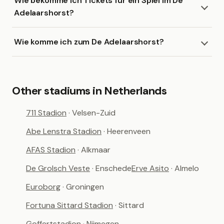
Wie bekomme ich Tickets für ein Spiel im De
Adelaarshorst?
Wie komme ich zum De Adelaarshorst?
Other stadiums in Netherlands
711 Stadion
· Velsen-Zuid
Abe Lenstra Stadion
· Heerenveen
AFAS Stadion
· Alkmaar
De Grolsch Veste
· Enschede
Erve Asito
· Almelo
Euroborg
· Groningen
Fortuna Sittard Stadion
· Sittard
Goffertstadion
· Nijmegen