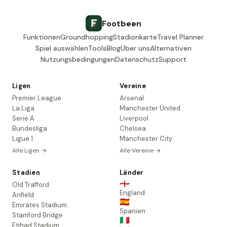
Footbeen
Funktionen
Groundhopping
Stadionkarte
Travel Planner
Spiel auswählen
Tools
Blog
Über uns
Alternativen
Nutzungsbedingungen
Datenschutz
Support
Ligen
Vereine
Premier League
Arsenal
La Liga
Manchester United
Serie A
Liverpool
Bundesliga
Chelsea
Ligue 1
Manchester City
Alle Ligen →
Alle Vereine →
Stadien
Länder
🏴󠁧󠁢󠁥󠁮󠁧󠁿
Old Trafford
England
Anfield
🇪🇸
Emirates Stadium
Spanien
Stamford Bridge
🇮🇹
Etihad Stadium