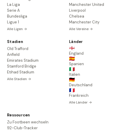
La Liga
Manchester United
Serie A
Liverpool
Bundesliga
Chelsea
Ligue 1
Manchester City
Alle Ligen →
Alle Vereine →
Stadien
Länder
🏴󠁧󠁢󠁥󠁮󠁧󠁿
Old Trafford
England
Anfield
🇪🇸
Emirates Stadium
Spanien
Stamford Bridge
🇮🇹
Etihad Stadium
Italien
Alle Stadien →
🇩🇪
Deutschland
🇫🇷
Frankreich
Alle Länder →
Ressourcen
Zu Footbeen wechseln
92-Club-Tracker