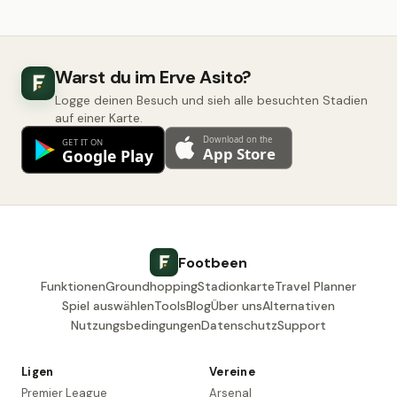
Warst du im Erve Asito?
Logge deinen Besuch und sieh alle besuchten Stadien
auf einer Karte.
Footbeen
Funktionen
Groundhopping
Stadionkarte
Travel Planner
Spiel auswählen
Tools
Blog
Über uns
Alternativen
Nutzungsbedingungen
Datenschutz
Support
Ligen
Vereine
Premier League
Arsenal