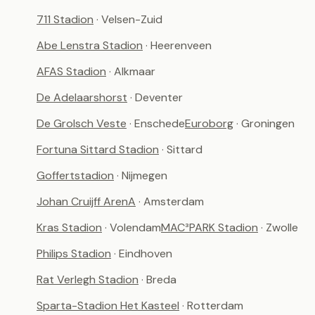
711 Stadion
· Velsen-Zuid
Abe Lenstra Stadion
· Heerenveen
AFAS Stadion
· Alkmaar
De Adelaarshorst
· Deventer
De Grolsch Veste
· Enschede
Euroborg
· Groningen
Fortuna Sittard Stadion
· Sittard
Goffertstadion
· Nijmegen
Johan Cruijff ArenA
· Amsterdam
Kras Stadion
· Volendam
MAC³PARK Stadion
· Zwolle
Philips Stadion
· Eindhoven
Rat Verlegh Stadion
· Breda
Sparta-Stadion Het Kasteel
· Rotterdam