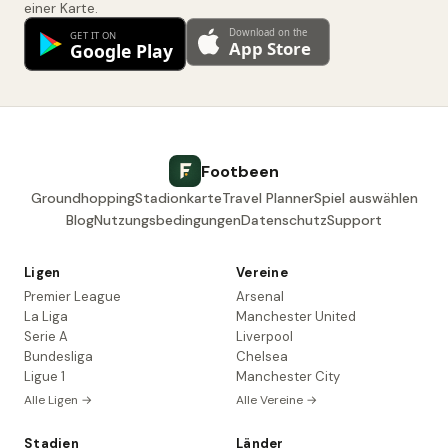
einer Karte.
Footbeen
Groundhopping
Stadionkarte
Travel Planner
Spiel auswählen
Blog
Nutzungsbedingungen
Datenschutz
Support
Ligen
Vereine
Premier League
Arsenal
La Liga
Manchester United
Serie A
Liverpool
Bundesliga
Chelsea
Ligue 1
Manchester City
Alle Ligen →
Alle Vereine →
Stadien
Länder