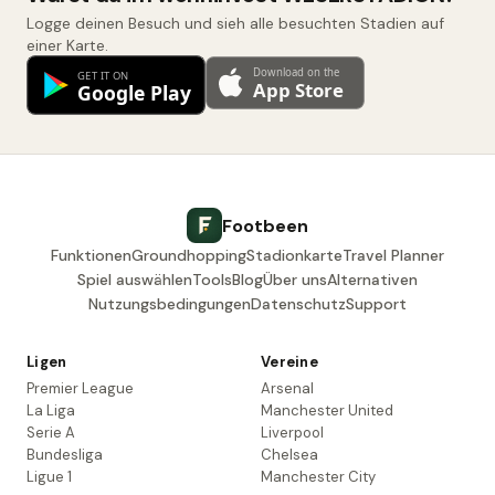
Logge deinen Besuch und sieh alle besuchten Stadien auf
einer Karte.
Footbeen
Funktionen
Groundhopping
Stadionkarte
Travel Planner
Spiel auswählen
Tools
Blog
Über uns
Alternativen
Nutzungsbedingungen
Datenschutz
Support
Ligen
Vereine
Premier League
Arsenal
La Liga
Manchester United
Serie A
Liverpool
Bundesliga
Chelsea
Ligue 1
Manchester City