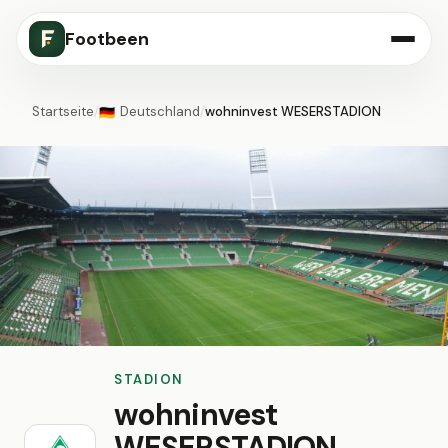
Footbeen
Startseite
/
Deutschland
/
wohninvest WESERSTADION
🇩🇪
STADION
wohninvest
WESERSTADION