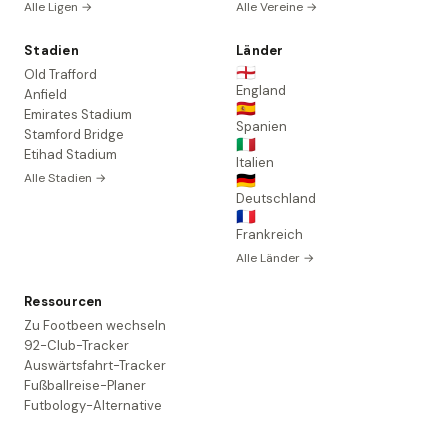
Alle Ligen →
Alle Vereine →
Stadien
Länder
🏴󠁧󠁢󠁥󠁮󠁧󠁿
Old Trafford
England
Anfield
🇪🇸
Emirates Stadium
Spanien
Stamford Bridge
🇮🇹
Etihad Stadium
Italien
Alle Stadien →
🇩🇪
Deutschland
🇫🇷
Frankreich
Alle Länder →
Ressourcen
Zu Footbeen wechseln
92-Club-Tracker
Auswärtsfahrt-Tracker
Fußballreise-Planer
Futbology-Alternative