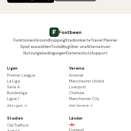
Footbeen
Funktionen
Groundhopping
Stadionkarte
Travel Planner
Spiel auswählen
Tools
Blog
Über uns
Alternativen
Nutzungsbedingungen
Datenschutz
Support
Ligen
Vereine
Premier League
Arsenal
La Liga
Manchester United
Serie A
Liverpool
Bundesliga
Chelsea
Ligue 1
Manchester City
Alle Ligen →
Alle Vereine →
Stadien
Länder
🏴󠁧󠁢󠁥󠁮󠁧󠁿
Old Trafford
England