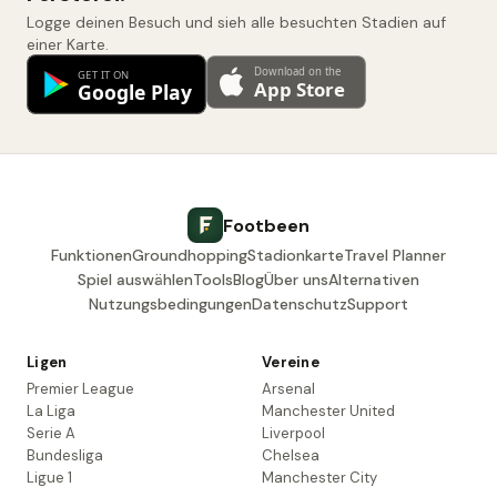
Logge deinen Besuch und sieh alle besuchten Stadien auf
einer Karte.
Footbeen
Funktionen
Groundhopping
Stadionkarte
Travel Planner
Spiel auswählen
Tools
Blog
Über uns
Alternativen
Nutzungsbedingungen
Datenschutz
Support
Ligen
Vereine
Premier League
Arsenal
La Liga
Manchester United
Serie A
Liverpool
Bundesliga
Chelsea
Ligue 1
Manchester City