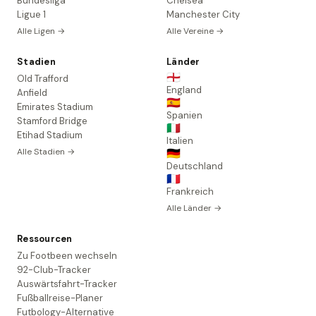
Bundesliga
Chelsea
Ligue 1
Manchester City
Alle Ligen →
Alle Vereine →
Stadien
Länder
🏴󠁧󠁢󠁥󠁮󠁧󠁿
Old Trafford
England
Anfield
🇪🇸
Emirates Stadium
Spanien
Stamford Bridge
🇮🇹
Etihad Stadium
Italien
Alle Stadien →
🇩🇪
Deutschland
🇫🇷
Frankreich
Alle Länder →
Ressourcen
Zu Footbeen wechseln
92-Club-Tracker
Auswärtsfahrt-Tracker
Fußballreise-Planer
Futbology-Alternative