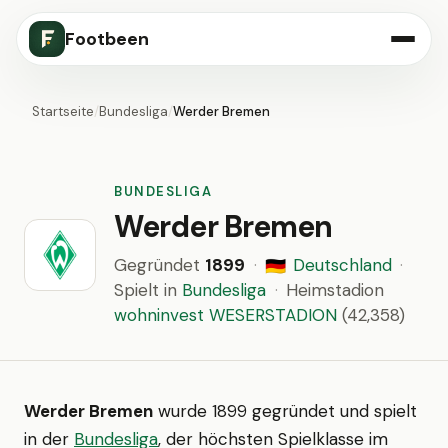
Footbeen
Startseite
/
Bundesliga
/
Werder Bremen
BUNDESLIGA
Werder Bremen
Gegründet
1899
·
Deutschland
·
🇩🇪
Spielt in
Bundesliga
·
Heimstadion
wohninvest WESERSTADION
(42,358)
Werder Bremen
wurde 1899 gegründet und spielt
in der
Bundesliga
, der höchsten Spielklasse im