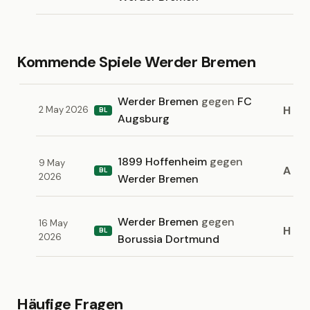
Kommende Spiele Werder Bremen
Werder Bremen
gegen
FC
H
2 May 2026
BL
Augsburg
1899 Hoffenheim
gegen
9 May
A
BL
2026
Werder Bremen
Werder Bremen
gegen
16 May
H
BL
2026
Borussia Dortmund
Häufige Fragen