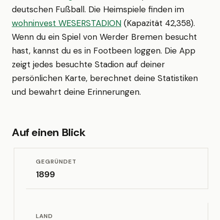
deutschen Fußball. Die Heimspiele finden im
wohninvest WESERSTADION
(Kapazität 42,358).
Wenn du ein Spiel von Werder Bremen besucht
hast, kannst du es in Footbeen loggen. Die App
zeigt jedes besuchte Stadion auf deiner
persönlichen Karte, berechnet deine Statistiken
und bewahrt deine Erinnerungen.
Auf einen Blick
GEGRÜNDET
1899
LAND