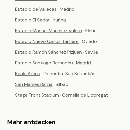
Estadio de Vallecas
· Madrid
Estadio El Sadar
· Iruñea
Estadio Manuel Martínez Valero
· Elche
Estadio Nuevo Carlos Tartiere
· Oviedo
Estadio Ramón Sánchez Pizjuán
· Sevilla
Estadio Santiago Bernabéu
· Madrid
Reale Arena
· Donostia-San Sebastián
San Mamés Barria
· Bilbao
Stage Front Stadium
· Cornella de Llobregat
Mehr entdecken