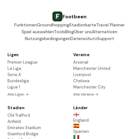
Footbeen
Funktionen
Groundhopping
Stadionkarte
Travel Planner
Spiel auswählen
Tools
Blog
Über uns
Alternativen
Nutzungsbedingungen
Datenschutz
Support
Ligen
Vereine
Premier League
Arsenal
La Liga
Manchester United
Serie A
Liverpool
Bundesliga
Chelsea
Ligue 1
Manchester City
Alle Ligen →
Alle Vereine →
Stadien
Länder
🏴󠁧󠁢󠁥󠁮󠁧󠁿
Old Trafford
England
Anfield
🇪🇸
Emirates Stadium
Spanien
Stamford Bridge
🇮🇹