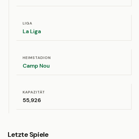
LIGA
La Liga
HEIMSTADION
Camp Nou
KAPAZITÄT
55,926
Letzte Spiele