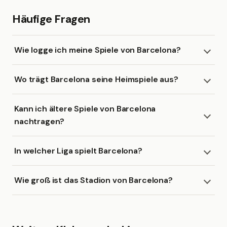
Häufige Fragen
Wie logge ich meine Spiele von Barcelona?
Wo trägt Barcelona seine Heimspiele aus?
Kann ich ältere Spiele von Barcelona
nachtragen?
In welcher Liga spielt Barcelona?
Wie groß ist das Stadion von Barcelona?