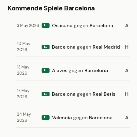
Kommende Spiele Barcelona
Osasuna
gegen
Barcelona
A
3 May 2026
LL
10 May
Barcelona
gegen
Real Madrid
H
LL
2026
13 May
Alaves
gegen
Barcelona
A
LL
2026
17 May
Barcelona
gegen
Real Betis
H
LL
2026
24 May
Valencia
gegen
Barcelona
A
LL
2026