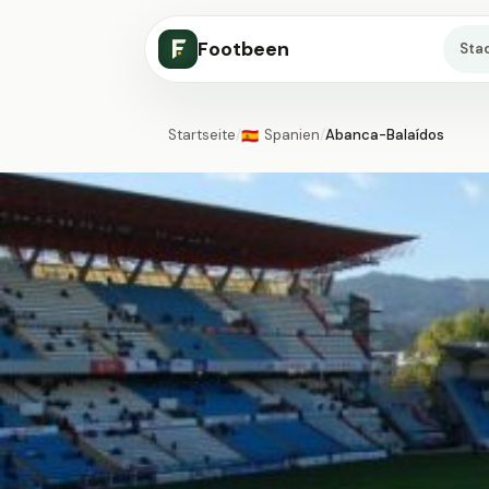
Footbeen
Sta
Startseite
/
Spanien
/
Abanca-Balaídos
🇪🇸