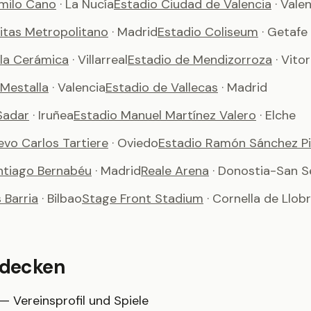
milo Cano
· La Nucía
Estadio Ciudad de Valencia
· Vale
vitas Metropolitano
· Madrid
Estadio Coliseum
· Getafe
 la Cerámica
· Villarreal
Estadio de Mendizorroza
· Vito
 Mestalla
· Valencia
Estadio de Vallecas
· Madrid
Sadar
· Iruñea
Estadio Manuel Martínez Valero
· Elche
evo Carlos Tartiere
· Oviedo
Estadio Ramón Sánchez Pi
ntiago Bernabéu
· Madrid
Reale Arena
· Donostia-San S
Barria
· Bilbao
Stage Front Stadium
· Cornella de Llob
tdecken
— Vereinsprofil und Spiele