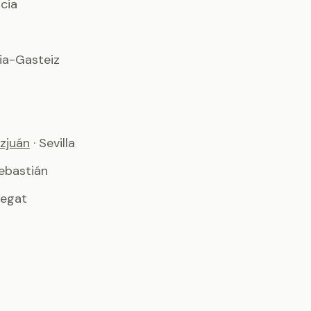
ncia
ria-Gasteiz
zjuán
· Sevilla
ebastián
regat