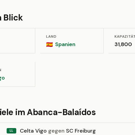
 Blick
LAND
KAPAZITÄ
Spanien
31,800
🇪🇸
N
go
piele im Abanca-Balaídos
Celta Vigo
gegen
SC Freiburg
LL