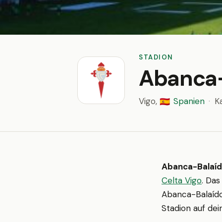
STADION
Abanca-
Vigo,
Spanien
·
K
🇪🇸
Abanca-Balaí
Celta Vigo
. Das
Abanca-Balaído
Stadion auf dei