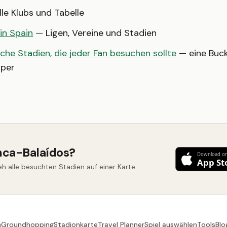
le Klubs und Tabelle
 in Spain
— Ligen, Vereine und Stadien
che Stadien, die jeder Fan besuchen sollte
— eine Bucke
per
nca-Balaídos?
h alle besuchten Stadien auf einer Karte.
n
Groundhopping
Stadionkarte
Travel Planner
Spiel auswählen
Tools
Blo