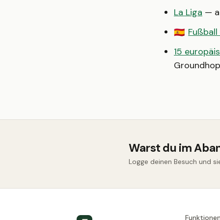
La Liga
— al
Fußball
🇪🇸
15 europäis
Groundhop
Warst du im Aba
Logge deinen Besuch und sie
Funktione