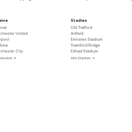
eine
Stadien
enal
Old Trafford
chester United
Anfield
rpool
Emirates Stadium
lsea
Stamford Bridge
chester City
Etihad Stadium
 Vereine →
Alle Stadien →