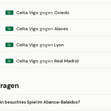
Celta Vigo
gegen
Oviedo
LL
Celta Vigo
gegen
Alaves
LL
Celta Vigo
gegen
Lyon
LL
Celta Vigo
gegen
Real Madrid
LL
Fragen
ein besuchtes Spiel im Abanca-Balaídos?