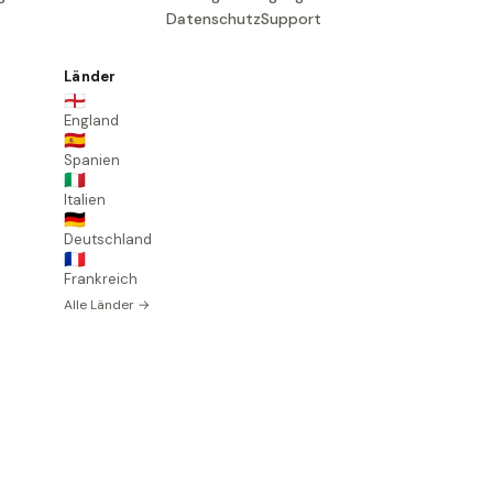
Datenschutz
Support
Länder
🏴󠁧󠁢󠁥󠁮󠁧󠁿
England
🇪🇸
Spanien
🇮🇹
Italien
🇩🇪
Deutschland
🇫🇷
Frankreich
Alle Länder →