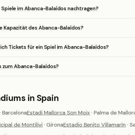
e Spiele im Abanca-Balaídos nachtragen?
ie Kapazität des Abanca-Balaídos?
h Tickets für ein Spiel im Abanca-Balaídos?
h zum Abanca-Balaídos?
adiums in Spain
· Barcelona
Estadi Mallorca Son Moix
· Palma de Mallor
cipal de Montilivi
· Girona
Estadio Benito Villamarín
· S