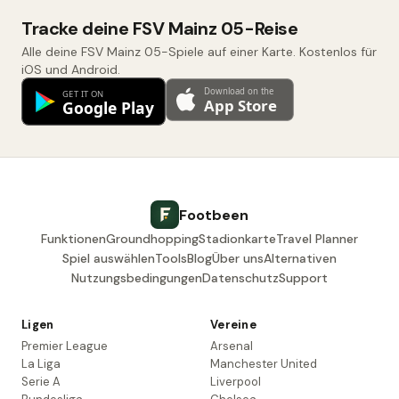
Tracke deine FSV Mainz 05-Reise
Alle deine FSV Mainz 05-Spiele auf einer Karte. Kostenlos für
iOS und Android.
Footbeen
Funktionen
Groundhopping
Stadionkarte
Travel Planner
Spiel auswählen
Tools
Blog
Über uns
Alternativen
Nutzungsbedingungen
Datenschutz
Support
Ligen
Vereine
Premier League
Arsenal
La Liga
Manchester United
Serie A
Liverpool