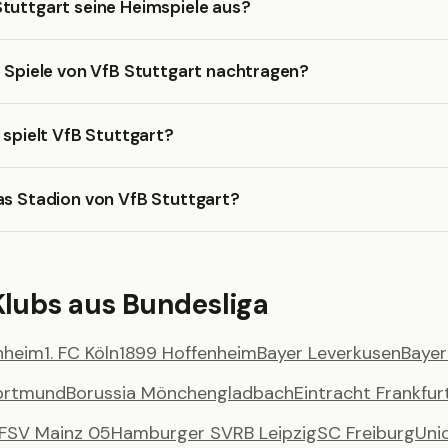
tuttgart seine Heimspiele aus?
e Spiele von VfB Stuttgart nachtragen?
a spielt VfB Stuttgart?
as Stadion von VfB Stuttgart?
Klubs aus Bundesliga
enheim
1. FC Köln
1899 Hoffenheim
Bayer Leverkusen
Baye
Dortmund
Borussia Mönchengladbach
Eintracht Frankfur
FSV Mainz 05
Hamburger SV
RB Leipzig
SC Freiburg
Unio