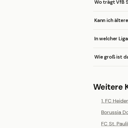
Wo trägt VfB S
Kann ich älter
In welcher Lig
Wie groß ist d
Weitere 
1. FC Heid
Borussia 
FC St. Pauli