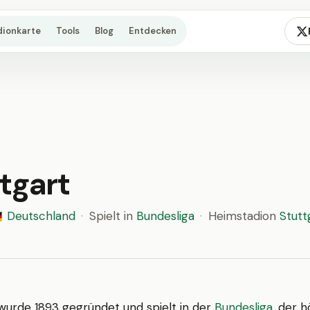
dionkarte
Tools
Blog
Entdecken
tgart
Deutschland
·
Spielt in
Bundesliga
·
Heimstadion
Stutt

urde 1893 gegründet und spielt in der
Bundesliga
, der 