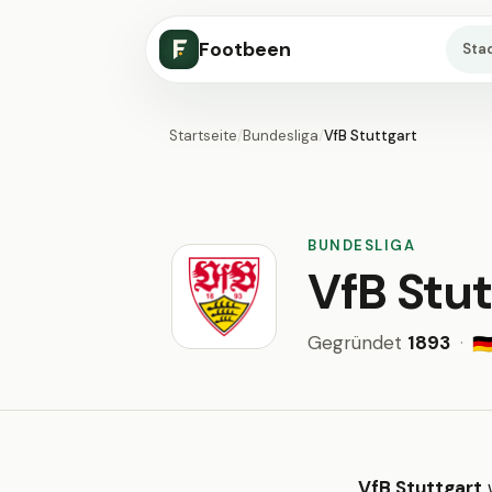
Footbeen
Sta
Startseite
/
Bundesliga
/
VfB Stuttgart
BUNDESLIGA
VfB Stut
Gegründet
1893
·
🇩
VfB Stuttgart
w