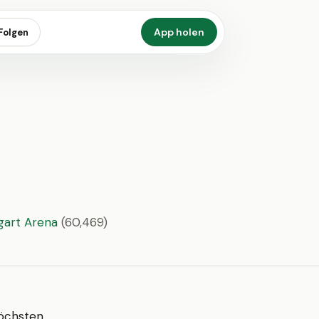
App holen
Folgen
gart Arena
(60,469)
höchsten