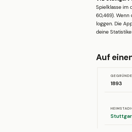
Spielklasse im 
60,469). Wenn d
loggen. Die App
deine Statistik
Auf einen
GEGRÜND
1893
HEIMSTAD
Stuttgar