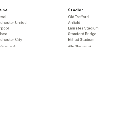
eine
Stadien
enal
Old Trafford
chester United
Anfield
rpool
Emirates Stadium
lsea
Stamford Bridge
chester City
Etihad Stadium
 Vereine →
Alle Stadien →