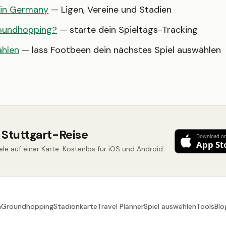
 in Germany
— Ligen, Vereine und Stadien
roundhopping?
— starte dein Spieltags-Tracking
ählen
— lass Footbeen dein nächstes Spiel auswählen
 Stuttgart-Reise
ele auf einer Karte. Kostenlos für iOS und Android.
n
Groundhopping
Stadionkarte
Travel Planner
Spiel auswählen
Tools
Blo