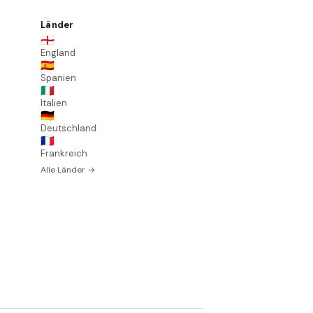
Länder
🏴󠁧󠁢󠁥󠁮󠁧󠁿
England
🇪🇸
Spanien
🇮🇹
Italien
🇩🇪
Deutschland
🇫🇷
Frankreich
Alle Länder →