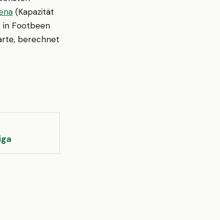
rena
(Kapazität
s in Footbeen
arte, berechnet
iga