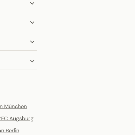
rn München
t
FC Augsburg
n Berlin