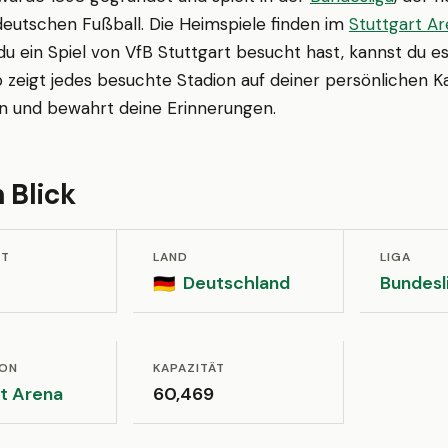
deutschen Fußball. Die Heimspiele finden im
Stuttgart A
u ein Spiel von VfB Stuttgart besucht hast, kannst du e
 zeigt jedes besuchte Stadion auf deiner persönlichen K
en und bewahrt deine Erinnerungen.
 Blick
ET
LAND
LIGA
Deutschland
Bundesl
🇩🇪
ION
KAPAZITÄT
t Arena
60,469