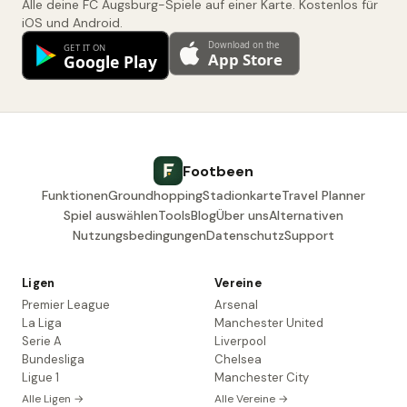
Alle deine FC Augsburg-Spiele auf einer Karte. Kostenlos für
iOS und Android.
Footbeen
Funktionen
Groundhopping
Stadionkarte
Travel Planner
Spiel auswählen
Tools
Blog
Über uns
Alternativen
Nutzungsbedingungen
Datenschutz
Support
Ligen
Vereine
Premier League
Arsenal
La Liga
Manchester United
Serie A
Liverpool
Bundesliga
Chelsea
Ligue 1
Manchester City
Alle Ligen →
Alle Vereine →