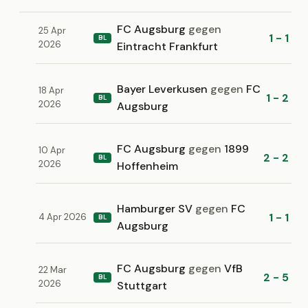
FC Augsburg
gegen
25 Apr
1 - 1
BL
2026
Eintracht Frankfurt
Bayer Leverkusen
gegen
FC
18 Apr
1 - 2
BL
2026
Augsburg
FC Augsburg
gegen
1899
10 Apr
2 - 2
BL
2026
Hoffenheim
Hamburger SV
gegen
FC
1 - 1
4 Apr 2026
BL
Augsburg
FC Augsburg
gegen
VfB
22 Mar
2 - 5
BL
2026
Stuttgart