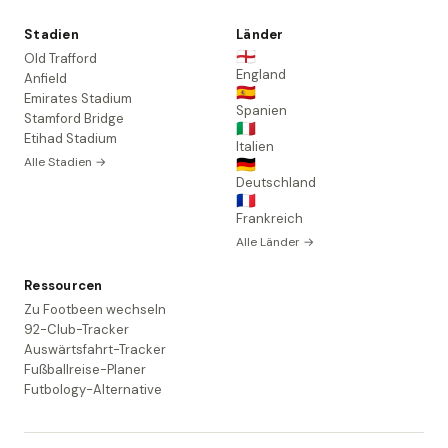
Stadien
Länder
🏴󠁧󠁢󠁥󠁮󠁧󠁿
Old Trafford
England
Anfield
🇪🇸
Emirates Stadium
Spanien
Stamford Bridge
🇮🇹
Etihad Stadium
Italien
Alle Stadien →
🇩🇪
Deutschland
🇫🇷
Frankreich
Alle Länder →
Ressourcen
Zu Footbeen wechseln
92-Club-Tracker
Auswärtsfahrt-Tracker
Fußballreise-Planer
Futbology-Alternative