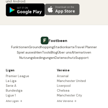
und Android.
Footbeen
Funktionen
Groundhopping
Stadionkarte
Travel Planner
Spiel auswählen
Tools
Blog
Über uns
Alternativen
Nutzungsbedingungen
Datenschutz
Support
Ligen
Vereine
Premier League
Arsenal
La Liga
Manchester United
Serie A
Liverpool
Bundesliga
Chelsea
Ligue 1
Manchester City
Alle Ligen →
Alle Vereine →