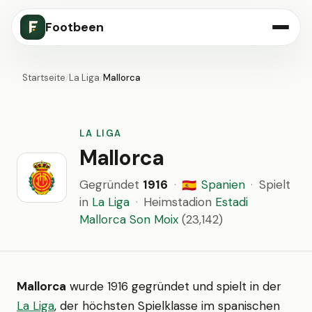
Footbeen
Startseite
/
La Liga
/
Mallorca
LA LIGA
Mallorca
Gegründet
1916
·
Spanien
·
Spielt
🇪🇸
in
La Liga
·
Heimstadion
Estadi
Mallorca Son Moix
(23,142)
Mallorca
wurde 1916 gegründet und spielt in der
La Liga
, der höchsten Spielklasse im spanischen