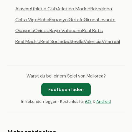
Alaves
Athletic Club
Atletico Madrid
Barcelona
Celta Vigo
Elche
Espanyol
Getafe
Girona
Levante
Osasuna
Oviedo
Rayo Vallecano
Real Betis
Real Madrid
Real Sociedad
Sevilla
Valencia
Villarreal
Warst du bei einem Spiel von Mallorca?
Footbeen laden
In Sekunden loggen · Kostenlos für
iOS
&
Android