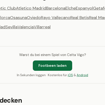
etic Club
Atletico Madrid
Barcelona
Elche
Espanyol
Getaf
lorca
Osasuna
Oviedo
Rayo Vallecano
Real Betis
Real Ma
dad
Sevilla
Valencia
Villarreal
Warst du bei einem Spiel von Celta Vigo?
Footbeen laden
In Sekunden loggen · Kostenlos für
iOS
&
Android
tdecken