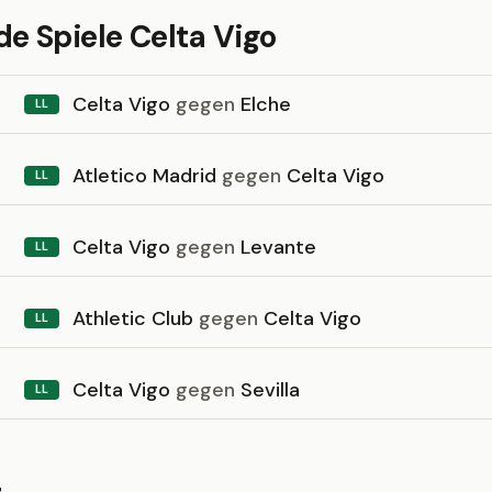
 Spiele Celta Vigo
Celta Vigo
gegen
Elche
LL
Atletico Madrid
gegen
Celta Vigo
LL
Celta Vigo
gegen
Levante
LL
Athletic Club
gegen
Celta Vigo
LL
Celta Vigo
gegen
Sevilla
LL