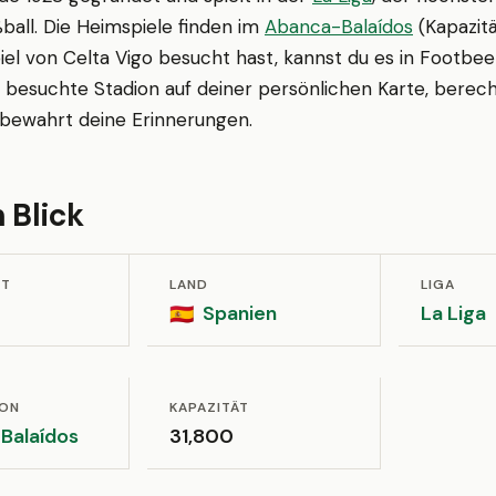
ball. Die Heimspiele finden im
Abanca-Balaídos
(Kapazitä
el von Celta Vigo besucht hast, kannst du es in Footbee
s besuchte Stadion auf deiner persönlichen Karte, berec
d bewahrt deine Erinnerungen.
 Blick
ET
LAND
LIGA
Spanien
La Liga
🇪🇸
ION
KAPAZITÄT
Balaídos
31,800