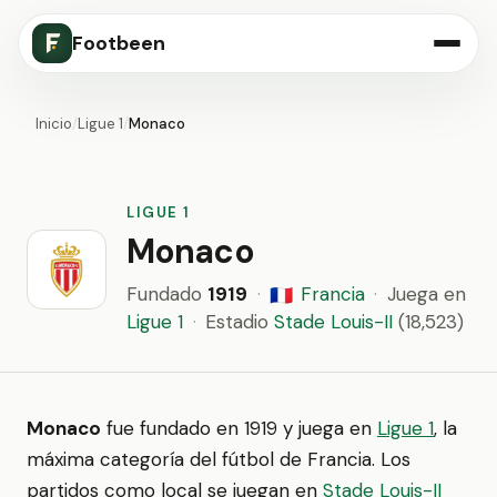
Footbeen
Inicio
/
Ligue 1
/
Monaco
LIGUE 1
Monaco
Fundado
1919
·
Francia
·
Juega en
🇫🇷
Ligue 1
·
Estadio
Stade Louis-II
(18,523)
Monaco
fue fundado en 1919 y juega en
Ligue 1
, la
máxima categoría del fútbol de Francia. Los
partidos como local se juegan en
Stade Louis-II