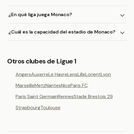
¿En qué liga juega Monaco?
¿Cuál es la capacidad del estadio de Monaco?
Otros clubes de Ligue 1
Angers
Auxerre
Le Havre
Lens
Lille
Lorient
Lyon
Marseille
Metz
Nantes
Nice
Paris FC
Paris Saint Germain
Rennes
Stade Brestois 29
Strasbourg
Toulouse