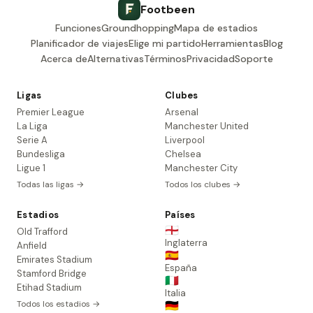
Footbeen
Funciones
Groundhopping
Mapa de estadios
Planificador de viajes
Elige mi partido
Herramientas
Blog
Acerca de
Alternativas
Términos
Privacidad
Soporte
Ligas
Clubes
Premier League
Arsenal
La Liga
Manchester United
Serie A
Liverpool
Bundesliga
Chelsea
Ligue 1
Manchester City
Todas las ligas →
Todos los clubes →
Estadios
Países
🏴󠁧󠁢󠁥󠁮󠁧󠁿
Old Trafford
Inglaterra
Anfield
🇪🇸
Emirates Stadium
España
Stamford Bridge
🇮🇹
Etihad Stadium
Italia
Todos los estadios →
🇩🇪