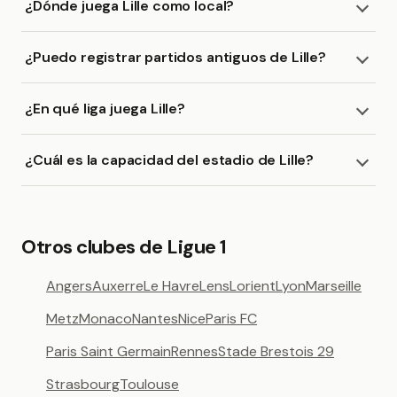
¿Dónde juega Lille como local?
¿Puedo registrar partidos antiguos de Lille?
¿En qué liga juega Lille?
¿Cuál es la capacidad del estadio de Lille?
Otros clubes de Ligue 1
Angers
Auxerre
Le Havre
Lens
Lorient
Lyon
Marseille
Metz
Monaco
Nantes
Nice
Paris FC
Paris Saint Germain
Rennes
Stade Brestois 29
Strasbourg
Toulouse