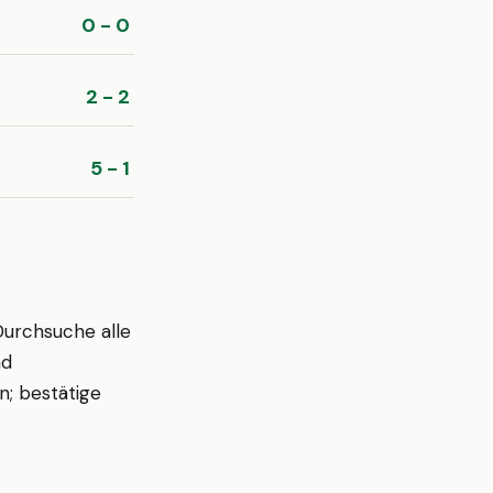
0 - 0
2 - 2
5 - 1
Durchsuche alle
nd
n; bestätige