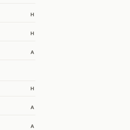
H
H
A
H
A
A