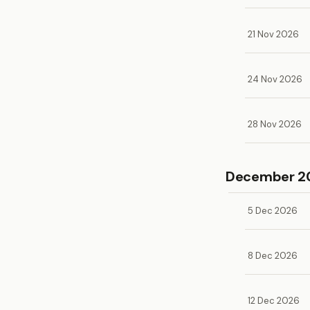
21 Nov 2026
24 Nov 2026
28 Nov 2026
December 2
5 Dec 2026
8 Dec 2026
12 Dec 2026