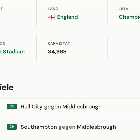
ET
LAND
LIGA
England
Champi
🏴󠁧󠁢󠁥󠁮󠁧󠁿
ION
KAPAZITÄT
e Stadium
34,988
iele
Hull City
gegen
Middlesbrough
CH
Southampton
gegen
Middlesbrough
CH