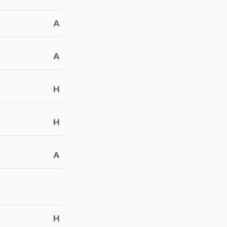
A
A
H
H
A
H