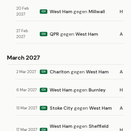
20 Feb
West Ham
gegen
Millwall
H
CH
2027
27 Feb
QPR
gegen
West Ham
A
CH
2027
March 2027
Charlton
gegen
West Ham
A
2 Mar 2027
CH
West Ham
gegen
Burnley
H
6 Mar 2027
CH
Stoke City
gegen
West Ham
A
13 Mar 2027
CH
West Ham
gegen
Sheffield
H
17 Mar 2027
CH