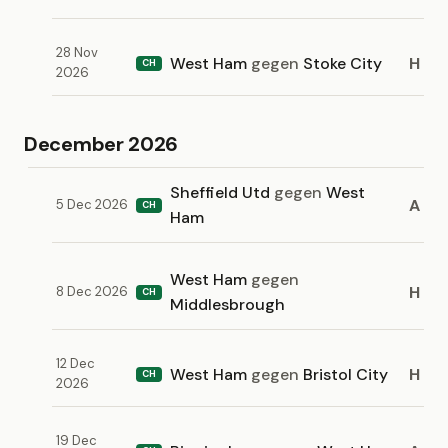
28 Nov
West Ham
gegen
Stoke City
H
CH
2026
December 2026
Sheffield Utd
gegen
West
A
5 Dec 2026
CH
Ham
West Ham
gegen
H
8 Dec 2026
CH
Middlesbrough
12 Dec
West Ham
gegen
Bristol City
H
CH
2026
19 Dec