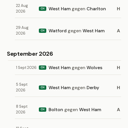
22 Aug
West Ham
gegen
Charlton
H
CH
2026
29 Aug
Watford
gegen
West Ham
A
CH
2026
September 2026
West Ham
gegen
Wolves
H
1 Sept 2026
CH
5 Sept
West Ham
gegen
Derby
H
CH
2026
8 Sept
Bolton
gegen
West Ham
A
CH
2026