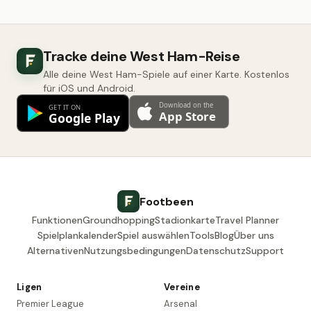
Tracke deine West Ham-Reise
Alle deine West Ham-Spiele auf einer Karte. Kostenlos
für iOS und Android.
Footbeen
Funktionen
Groundhopping
Stadionkarte
Travel Planner
Spielplankalender
Spiel auswählen
Tools
Blog
Über uns
Alternativen
Nutzungsbedingungen
Datenschutz
Support
Ligen
Vereine
Premier League
Arsenal