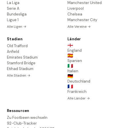
La Liga
Manchester United
Serie A
Liverpool
Bundesliga
Chelsea
Ligue 1
Manchester City
Alle Ligen →
Alle Vereine →
Stadien
Länder
🏴󠁧󠁢󠁥󠁮󠁧󠁿
Old Trafford
England
Anfield
🇪🇸
Emirates Stadium
Spanien
Stamford Bridge
🇮🇹
Etihad Stadium
Italien
Alle Stadien →
🇩🇪
Deutschland
🇫🇷
Frankreich
Alle Länder →
Ressourcen
Zu Footbeen wechseln
92-Club-Tracker