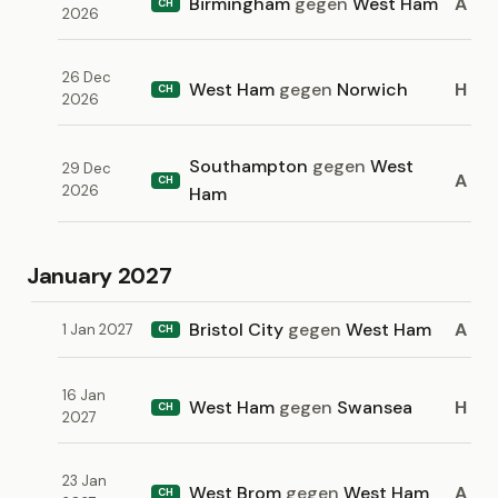
Birmingham
gegen
West Ham
A
CH
2026
26 Dec
West Ham
gegen
Norwich
H
CH
2026
Southampton
gegen
West
29 Dec
A
CH
2026
Ham
January 2027
Bristol City
gegen
West Ham
A
1 Jan 2027
CH
16 Jan
West Ham
gegen
Swansea
H
CH
2027
23 Jan
West Brom
gegen
West Ham
A
CH