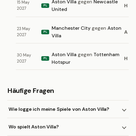
Aston Villa
gegen
Newcastle
15 May
H
PL
2027
United
Manchester City
gegen
Aston
23 May
A
PL
2027
Villa
Aston Villa
gegen
Tottenham
30 May
H
PL
2027
Hotspur
Häufige Fragen
Wie logge ich meine Spiele von Aston Villa?
Wo spielt Aston Villa?