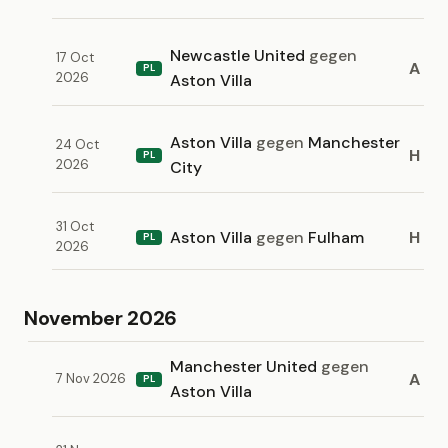
Newcastle United
gegen
17 Oct
A
PL
2026
Aston Villa
Aston Villa
gegen
Manchester
24 Oct
H
PL
2026
City
31 Oct
Aston Villa
gegen
Fulham
H
PL
2026
November 2026
Manchester United
gegen
A
7 Nov 2026
PL
Aston Villa