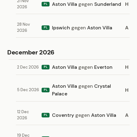
21 Nov
Aston Villa
gegen
Sunderland
H
PL
2026
28 Nov
Ipswich
gegen
Aston Villa
A
PL
2026
December 2026
Aston Villa
gegen
Everton
H
2 Dec 2026
PL
Aston Villa
gegen
Crystal
H
5 Dec 2026
PL
Palace
12 Dec
Coventry
gegen
Aston Villa
A
PL
2026
19 Dec