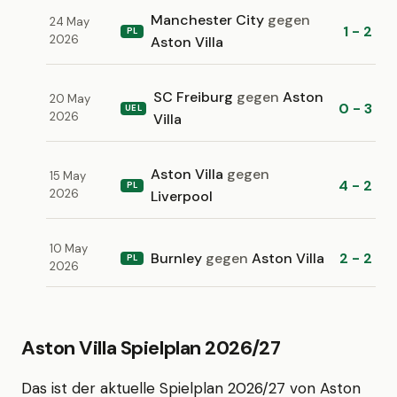
Manchester City
gegen
24 May
1 - 2
PL
2026
Aston Villa
SC Freiburg
gegen
Aston
20 May
0 - 3
UEL
2026
Villa
Aston Villa
gegen
15 May
4 - 2
PL
2026
Liverpool
10 May
Burnley
gegen
Aston Villa
2 - 2
PL
2026
Aston Villa Spielplan 2026/27
Das ist der aktuelle Spielplan 2026/27 von Aston