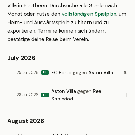
Villa in Footbeen. Durchsuche alle Spiele nach
Monat oder nutze den
vollständigen Spielplan
, um
Heim- und Auswärtsspiele zu filtern und zu
exportieren. Termine können sich ändern;
bestätige deine Reise beim Verein.
July 2026
FC Porto
gegen
Aston Villa
A
25 Jul 2026
FR
Aston Villa
gegen
Real
H
28 Jul 2026
FR
Sociedad
August 2026