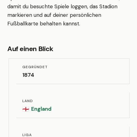
damit du besuchte Spiele loggen, das Stadion
markieren und auf deiner persönlichen
Fußballkarte behalten kannst.
Auf einen Blick
GEGRÜNDET
1874
LAND
England
🏴󠁧󠁢󠁥󠁮󠁧󠁿
LIGA