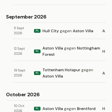
September 2026
5 Sept
Hull City
gegen
Aston Villa
A
PL
2026
Aston Villa
gegen
Nottingham
12 Sept
H
PL
2026
Forest
Tottenham Hotspur
gegen
19 Sept
A
PL
2026
Aston Villa
October 2026
10 Oct
Aston Villa
gegen
Brentford
H
PL
2026