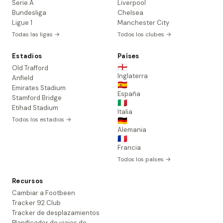
Serie A
Liverpool
Bundesliga
Chelsea
Ligue 1
Manchester City
Todas las ligas →
Todos los clubes →
Estadios
Países
🏴󠁧󠁢󠁥󠁮󠁧󠁿
Old Trafford
Inglaterra
Anfield
🇪🇸
Emirates Stadium
España
Stamford Bridge
🇮🇹
Etihad Stadium
Italia
Todos los estadios →
🇩🇪
Alemania
🇫🇷
Francia
Todos los países →
Recursos
Cambiar a Footbeen
Tracker 92 Club
Tracker de desplazamientos
Planificador de viajes de