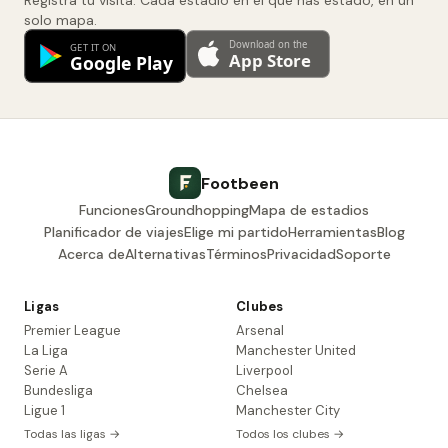
Registra tu visita. Cada estadio en el que has estado, en un
solo mapa.
Footbeen
Funciones
Groundhopping
Mapa de estadios
Planificador de viajes
Elige mi partido
Herramientas
Blog
Acerca de
Alternativas
Términos
Privacidad
Soporte
Ligas
Clubes
Premier League
Arsenal
La Liga
Manchester United
Serie A
Liverpool
Bundesliga
Chelsea
Ligue 1
Manchester City
Todas las ligas →
Todos los clubes →