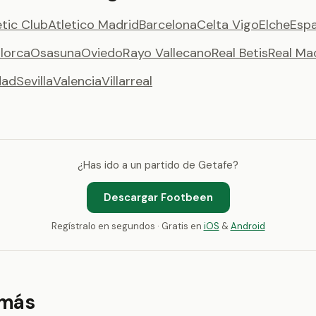
etic Club
Atletico Madrid
Barcelona
Celta Vigo
Elche
Espa
lorca
Osasuna
Oviedo
Rayo Vallecano
Real Betis
Real Ma
dad
Sevilla
Valencia
Villarreal
¿Has ido a un partido de Getafe?
Descargar Footbeen
Regístralo en segundos · Gratis en
iOS
&
Android
 más