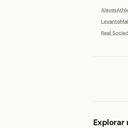
Alaves
Athl
Levante
Mal
Real Socie
Explorar