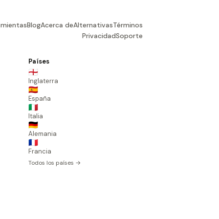
amientas
Blog
Acerca de
Alternativas
Términos
Privacidad
Soporte
Países
🏴󠁧󠁢󠁥󠁮󠁧󠁿
Inglaterra
🇪🇸
España
🇮🇹
Italia
🇩🇪
Alemania
🇫🇷
Francia
Todos los países →