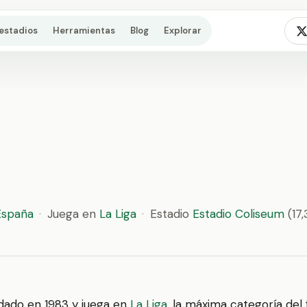
estadios
Herramientas
Blog
Explorar
España
·
Juega en
La Liga
·
Estadio
Estadio Coliseum
(17,
dado en 1983 y juega en
La Liga
, la máxima categoría del 