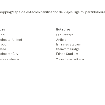
hopping
Mapa de estadios
Planificador de viajes
Elige mi partido
Herr
bes
Estadios
enal
Old Trafford
chester United
Anfield
rpool
Emirates Stadium
lsea
Stamford Bridge
chester City
Etihad Stadium
s los clubes →
Todos los estadios →