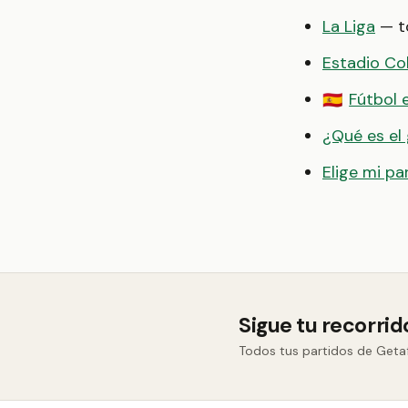
La Liga
— to
Estadio Co
Fútbol 
🇪🇸
¿Qué es el
Elige mi pa
Sigue tu recorri
Todos tus partidos de Getaf