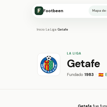
Footbeen
Mapa de 
Inicio
/
La Liga
/
Getafe
LA LIGA
Getafe
Fundado
1983
·
🇪🇸
Getafe
fue fun