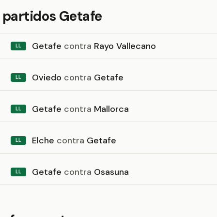
 partidos Getafe
Getafe
contra
Rayo Vallecano
LL
Oviedo
contra
Getafe
LL
Getafe
contra
Mallorca
LL
Elche
contra
Getafe
LL
Getafe
contra
Osasuna
LL