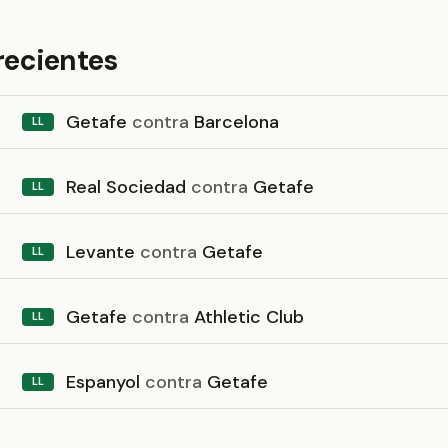
recientes
Getafe
contra
Barcelona
LL
Real Sociedad
contra
Getafe
LL
Levante
contra
Getafe
LL
Getafe
contra
Athletic Club
LL
Espanyol
contra
Getafe
LL