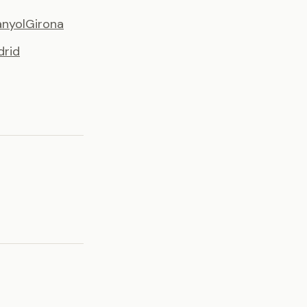
nyol
Girona
drid