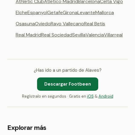
Athletic Club
Atletico Madrid
Barcelona
Celta Vigo
Elche
Espanyol
Getafe
Girona
Levante
Mallorca
Osasuna
Oviedo
Rayo Vallecano
Real Betis
Real Madrid
Real Sociedad
Sevilla
Valencia
Villarreal
¿Has ido a un partido de Alaves?
Descargar Footbeen
Regístralo en segundos · Gratis en
iOS
&
Android
Explorar más