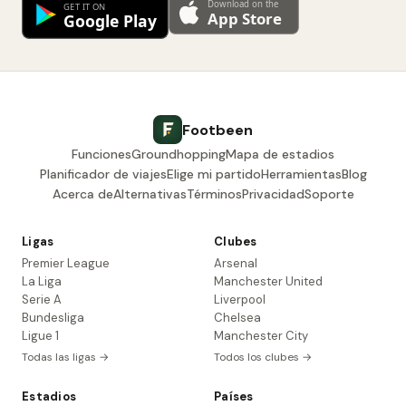
Footbeen
Funciones
Groundhopping
Mapa de estadios
Planificador de viajes
Elige mi partido
Herramientas
Blog
Acerca de
Alternativas
Términos
Privacidad
Soporte
Ligas
Clubes
Premier League
Arsenal
La Liga
Manchester United
Serie A
Liverpool
Bundesliga
Chelsea
Ligue 1
Manchester City
Todas las ligas →
Todos los clubes →
Estadios
Países