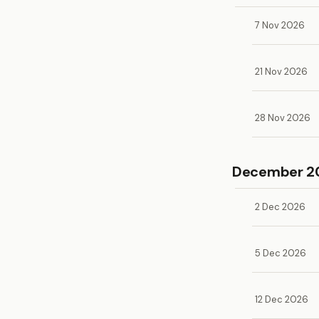
7 Nov 2026
21 Nov 2026
28 Nov 2026
December 2
2 Dec 2026
5 Dec 2026
12 Dec 2026