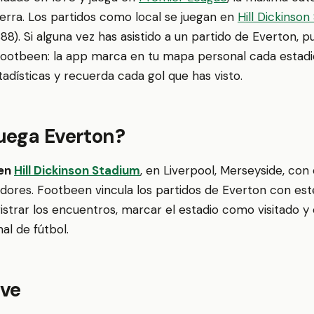
terra. Los partidos como local se juegan en
Hill Dickinso
88). Si alguna vez has asistido a un partido de Everton, 
 Footbeen: la app marca en tu mapa personal cada estadi
stadísticas y recuerda cada gol que has visto.
uega Everton?
 en
Hill Dickinson Stadium
, en Liverpool, Merseyside, con
dores. Footbeen vincula los partidos de Everton con est
strar los encuentros, marcar el estadio como visitado y
al de fútbol.
ave