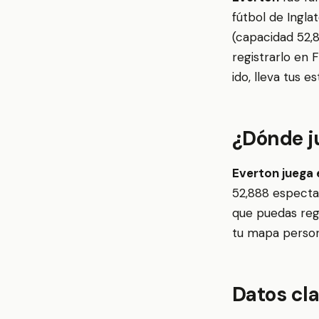
fútbol de Ingla
(capacidad 52,8
registrarlo en
ido, lleva tus e
¿Dónde j
Everton juega
52,888 especta
que puedas regi
tu mapa person
Datos cl