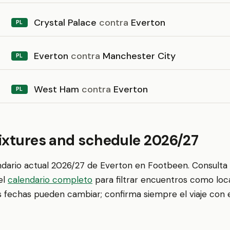
Crystal Palace
contra
Everton
PL
Everton
contra
Manchester City
PL
West Ham
contra
Everton
PL
fixtures and schedule 2026/27
endario actual 2026/27 de Everton en Footbeen. Consulta
el
calendario completo
para filtrar encuentros como local
s fechas pueden cambiar; confirma siempre el viaje con e