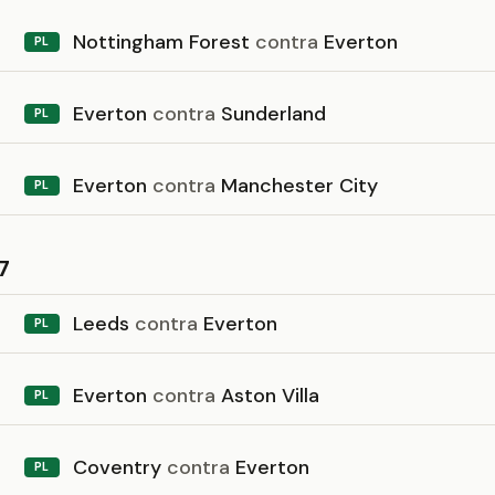
Nottingham Forest
contra
Everton
PL
Everton
contra
Sunderland
PL
Everton
contra
Manchester City
PL
7
Leeds
contra
Everton
PL
Everton
contra
Aston Villa
PL
Coventry
contra
Everton
PL