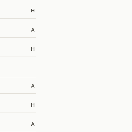
H
A
H
A
H
A