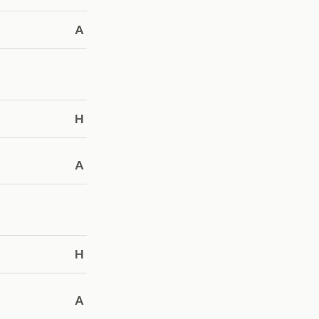
A
H
A
H
A