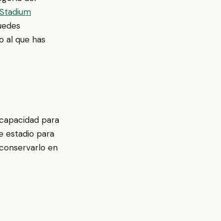
n Stadium
puedes
o al que has
 capacidad para
e estadio para
 conservarlo en