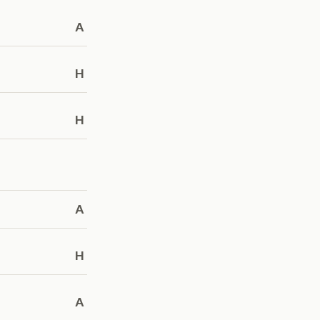
A
H
H
A
H
A