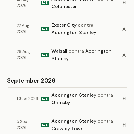
H
L2E
2026
Colchester
Exeter City
contra
22 Aug
A
L2E
2026
Accrington Stanley
Walsall
contra
Accrington
29 Aug
A
L2E
2026
Stanley
September 2026
Accrington Stanley
contra
H
1 Sept 2026
L2E
Grimsby
Accrington Stanley
contra
5 Sept
H
L2E
2026
Crawley Town