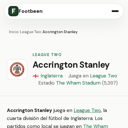
Footbeen
Inicio
/
League Two
/
Accrington Stanley
LEAGUE TWO
Accrington Stanley
Inglaterra
·
Juega en
League Two
🏴󠁧󠁢󠁥󠁮󠁧󠁿
·
Estadio
The Wham Stadium
(5,397)
Accrington Stanley
juega en
League Two
, la
cuarta división del fútbol de Inglaterra. Los
partidos como local se juegan en
The Wham