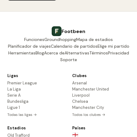
Footbeen
Funciones
Groundhopping
Mapa de estadios
Planificador de viajes
Calendario de partidos
Elige mi partido
Herramientas
Blog
Acerca de
Alternativas
Términos
Privacidad
Soporte
Ligas
Clubes
Premier League
Arsenal
La Liga
Manchester United
Serie A
Liverpool
Bundesliga
Chelsea
Ligue 1
Manchester City
Todas las ligas →
Todos los clubes →
Estadios
Países
🏴󠁧󠁢󠁥󠁮󠁧󠁿
Old Trafford