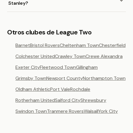
Stanley?
Otros clubes de League Two
Barnet
Bristol Rovers
Cheltenham Town
Chesterfield
Colchester United
Crawley Town
Crewe Alexandra
Exeter City
Fleetwood Town
Gillingham
Grimsby Town
Newport County
Northampton Town
Oldham Athletic
Port Vale
Rochdale
Rotherham United
Salford City
Shrewsbury
Swindon Town
Tranmere Rovers
Walsall
York City