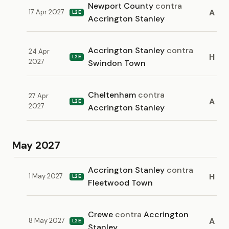
Newport County
contra
A
17 Apr 2027
L2E
Accrington Stanley
Accrington Stanley
contra
24 Apr
H
L2E
2027
Swindon Town
Cheltenham
contra
27 Apr
A
L2E
2027
Accrington Stanley
May 2027
Accrington Stanley
contra
H
1 May 2027
L2E
Fleetwood Town
Crewe
contra
Accrington
A
8 May 2027
L2E
Stanley