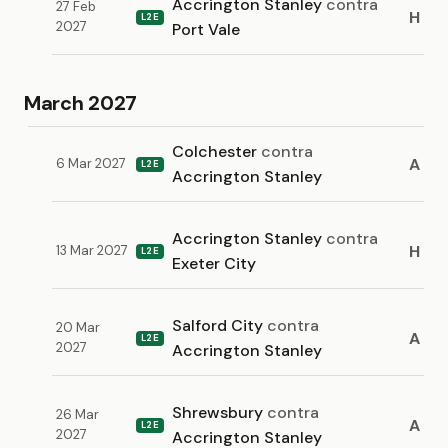
Accrington Stanley
contra
27 Feb
H
L2E
2027
Port Vale
March 2027
Colchester
contra
A
6 Mar 2027
L2E
Accrington Stanley
Accrington Stanley
contra
H
13 Mar 2027
L2E
Exeter City
Salford City
contra
20 Mar
A
L2E
2027
Accrington Stanley
Shrewsbury
contra
26 Mar
A
L2E
2027
Accrington Stanley