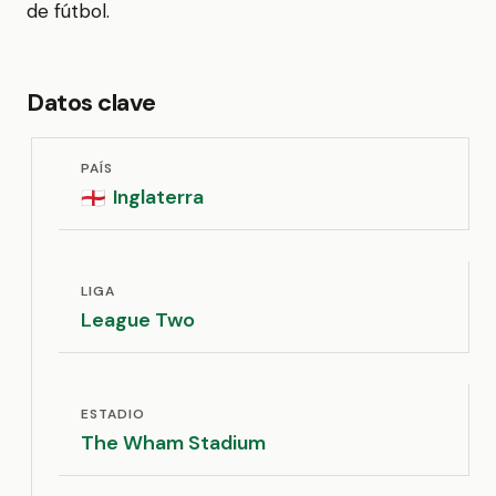
de fútbol.
Datos clave
PAÍS
Inglaterra
🏴󠁧󠁢󠁥󠁮󠁧󠁿
LIGA
League Two
ESTADIO
The Wham Stadium