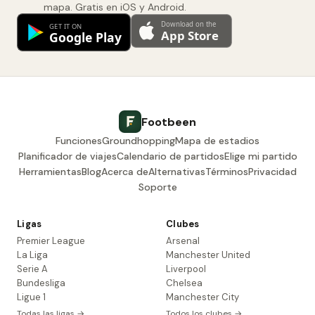
mapa. Gratis en iOS y Android.
Footbeen
Funciones
Groundhopping
Mapa de estadios
Planificador de viajes
Calendario de partidos
Elige mi partido
Herramientas
Blog
Acerca de
Alternativas
Términos
Privacidad
Soporte
Ligas
Clubes
Premier League
Arsenal
La Liga
Manchester United
Serie A
Liverpool
Bundesliga
Chelsea
Ligue 1
Manchester City
Todas las ligas →
Todos los clubes →