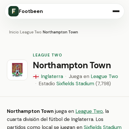
Footbeen
Inicio
/
League Two
/
Northampton Town
LEAGUE TWO
Northampton Town
Inglaterra
·
Juega en
League Two
🏴󠁧󠁢󠁥󠁮󠁧󠁿
·
Estadio
Sixfields Stadium
(7,798)
Northampton Town
juega en
League Two
, la
cuarta división del fútbol de Inglaterra. Los
partidos como local se juegan en
Sixfields Stadium