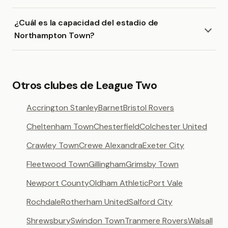
¿Cuál es la capacidad del estadio de
Northampton Town?
Otros clubes de League Two
Accrington Stanley
Barnet
Bristol Rovers
Cheltenham Town
Chesterfield
Colchester United
Crawley Town
Crewe Alexandra
Exeter City
Fleetwood Town
Gillingham
Grimsby Town
Newport County
Oldham Athletic
Port Vale
Rochdale
Rotherham United
Salford City
Shrewsbury
Swindon Town
Tranmere Rovers
Walsall