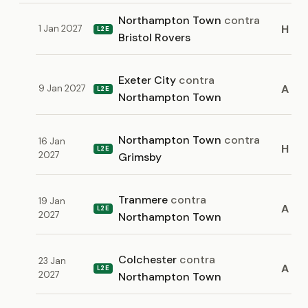
Northampton Town
contra
H
1 Jan 2027
L2E
Bristol Rovers
Exeter City
contra
A
9 Jan 2027
L2E
Northampton Town
Northampton Town
contra
16 Jan
H
L2E
2027
Grimsby
Tranmere
contra
19 Jan
A
L2E
2027
Northampton Town
Colchester
contra
23 Jan
A
L2E
2027
Northampton Town