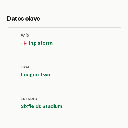
Datos clave
PAÍS
Inglaterra
🏴󠁧󠁢󠁥󠁮󠁧󠁿
LIGA
League Two
ESTADIO
Sixfields Stadium