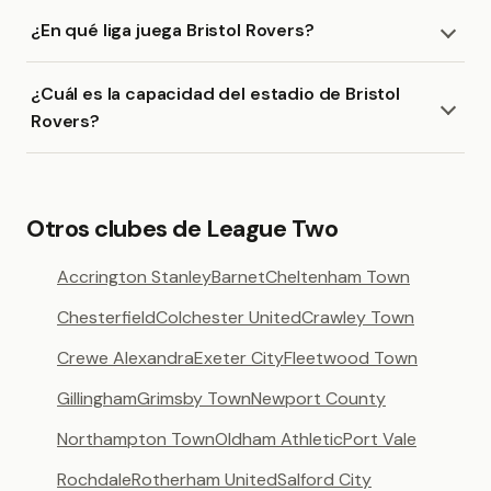
¿En qué liga juega Bristol Rovers?
¿Cuál es la capacidad del estadio de Bristol
Rovers?
Otros clubes de League Two
Accrington Stanley
Barnet
Cheltenham Town
Chesterfield
Colchester United
Crawley Town
Crewe Alexandra
Exeter City
Fleetwood Town
Gillingham
Grimsby Town
Newport County
Northampton Town
Oldham Athletic
Port Vale
Rochdale
Rotherham United
Salford City