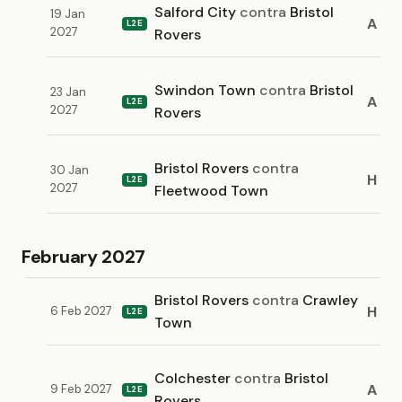
Salford City
contra
Bristol
19 Jan
A
L2E
2027
Rovers
Swindon Town
contra
Bristol
23 Jan
A
L2E
2027
Rovers
Bristol Rovers
contra
30 Jan
H
L2E
2027
Fleetwood Town
February 2027
Bristol Rovers
contra
Crawley
H
6 Feb 2027
L2E
Town
Colchester
contra
Bristol
A
9 Feb 2027
L2E
Rovers