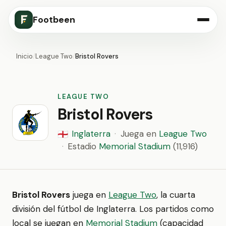
Footbeen
Inicio
/
League Two
/
Bristol Rovers
LEAGUE TWO
Bristol Rovers
Inglaterra
·
Juega en
League Two
🏴󠁧󠁢󠁥󠁮󠁧󠁿
·
Estadio
Memorial Stadium
(11,916)
Bristol Rovers
juega en
League Two
, la cuarta
división del fútbol de Inglaterra. Los partidos como
local se juegan en
Memorial Stadium
(capacidad