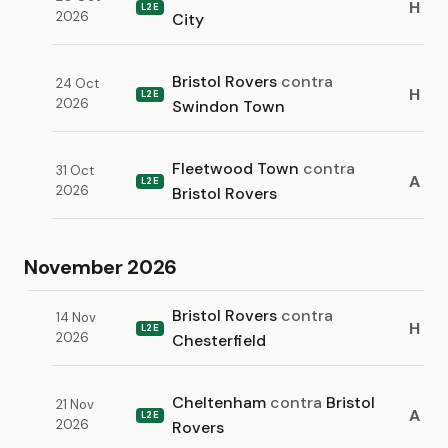
H
L2E
2026
City
Bristol Rovers
contra
24 Oct
H
L2E
2026
Swindon Town
Fleetwood Town
contra
31 Oct
A
L2E
2026
Bristol Rovers
November 2026
Bristol Rovers
contra
14 Nov
H
L2E
2026
Chesterfield
Cheltenham
contra
Bristol
21 Nov
A
L2E
2026
Rovers