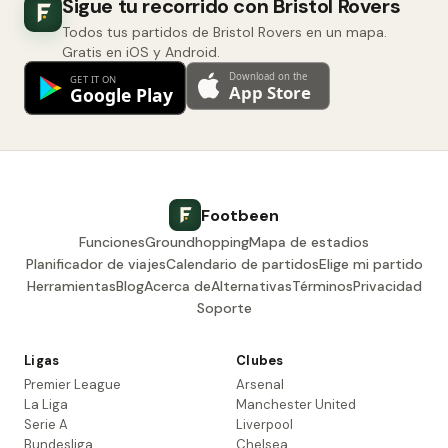
Sigue tu recorrido con Bristol Rovers
Todos tus partidos de Bristol Rovers en un mapa.
Gratis en iOS y Android.
Footbeen
Funciones
Groundhopping
Mapa de estadios
Planificador de viajes
Calendario de partidos
Elige mi partido
Herramientas
Blog
Acerca de
Alternativas
Términos
Privacidad
Soporte
Ligas
Clubes
Premier League
Arsenal
La Liga
Manchester United
Serie A
Liverpool
Bundesliga
Chelsea