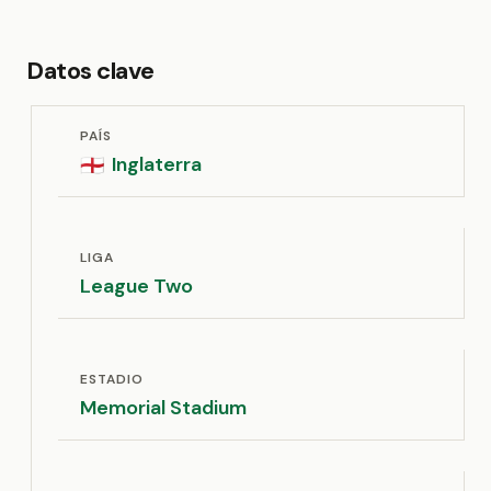
Datos clave
PAÍS
Inglaterra
🏴󠁧󠁢󠁥󠁮󠁧󠁿
LIGA
League Two
ESTADIO
Memorial Stadium