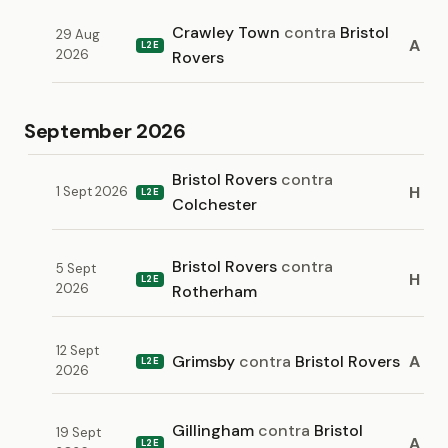
Crawley Town
contra
Bristol
29 Aug
A
L2E
2026
Rovers
September 2026
Bristol Rovers
contra
H
1 Sept 2026
L2E
Colchester
Bristol Rovers
contra
5 Sept
H
L2E
2026
Rotherham
12 Sept
Grimsby
contra
Bristol Rovers
A
L2E
2026
Gillingham
contra
Bristol
19 Sept
A
L2E