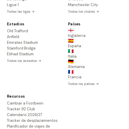
Ligue 1
Manchester City
Todas las ligas →
Todos los clubes →
Estadios
Países
🏴󠁧󠁢󠁥󠁮󠁧󠁿
Old Trafford
Inglaterra
Anfield
🇪🇸
Emirates Stadium
España
Stamford Bridge
🇮🇹
Etihad Stadium
Italia
Todos los estadios →
🇩🇪
Alemania
🇫🇷
Francia
Todos los países →
Recursos
Cambiar a Footbeen
Tracker 92 Club
Calendario 2026/27
Tracker de desplazamientos
Planificador de viajes de