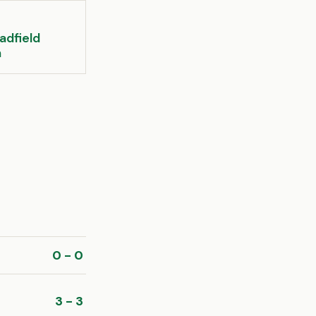
adfield
m
0 - 0
3 - 3