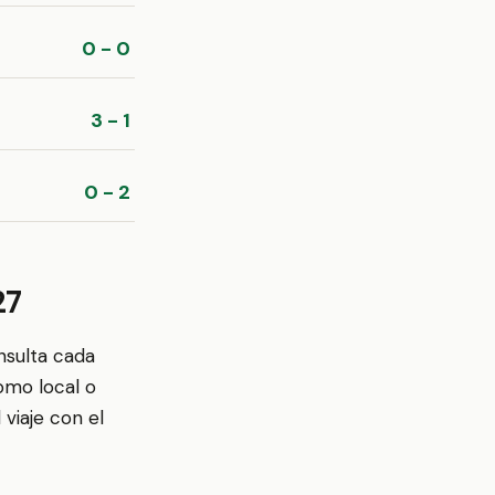
0 - 0
3 - 1
0 - 2
27
nsulta cada
omo local o
viaje con el