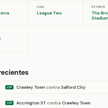
LIGA
ESTADIO
terra
League Two
The Bro
Stadiu
D
recientes
Crawley Town
contra
Salford City
L2E
Accrington ST
contra
Crawley Town
L2E