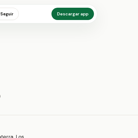
Descargar app
Seguir
)
aterra. Los