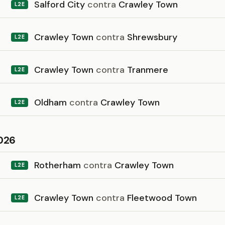
Salford City
contra
Crawley Town
L2E
Crawley Town
contra
Shrewsbury
L2E
Crawley Town
contra
Tranmere
L2E
Oldham
contra
Crawley Town
L2E
026
Rotherham
contra
Crawley Town
L2E
Crawley Town
contra
Fleetwood Town
L2E