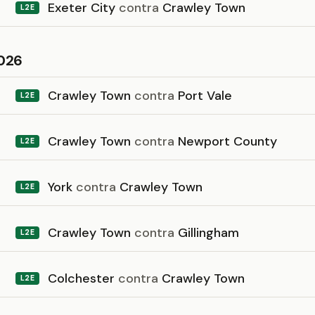
Exeter City
contra
Crawley Town
L2E
026
Crawley Town
contra
Port Vale
L2E
Crawley Town
contra
Newport County
L2E
York
contra
Crawley Town
L2E
Crawley Town
contra
Gillingham
L2E
Colchester
contra
Crawley Town
L2E