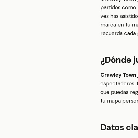
partidos como 
vez has asistid
marca en tu map
recuerda cada g
¿Dónde j
Crawley Town 
espectadores. 
que puedas regi
tu mapa person
Datos cl