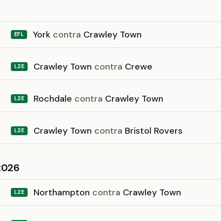
6
York
contra
Crawley Town
EFL
Crawley Town
contra
Crewe
L2E
Rochdale
contra
Crawley Town
L2E
Crawley Town
contra
Bristol Rovers
L2E
2026
Northampton
contra
Crawley Town
L2E