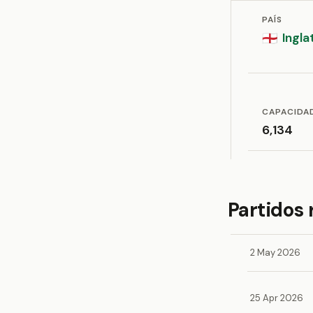
PAÍS
Ingla
🏴󠁧󠁢󠁥󠁮󠁧󠁿
CAPACIDA
6,134
Partidos 
2 May 2026
25 Apr 2026