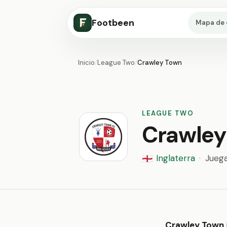
Footbeen
Mapa de 
Inicio
/
League Two
/
Crawley Town
LEAGUE TWO
Crawley
Inglaterra
·
Jueg
🏴󠁧󠁢󠁥󠁮󠁧󠁿
Crawley Town