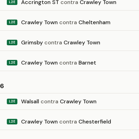
Accrington ST
contra
Crawley Town
L2E
Crawley Town
contra
Cheltenham
L2E
Grimsby
contra
Crawley Town
L2E
Crawley Town
contra
Barnet
L2E
26
Walsall
contra
Crawley Town
L2E
Crawley Town
contra
Chesterfield
L2E