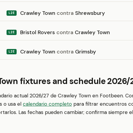
Crawley Town
contra
Shrewsbury
L2E
Bristol Rovers
contra
Crawley Town
L2E
Crawley Town
contra
Grimsby
L2E
Town fixtures and schedule 2026/
endario actual 2026/27 de Crawley Town en Footbeen. Co
s o usa el
calendario completo
para filtrar encuentros c
ortarlos. Las fechas pueden cambiar; confirma siempre el 