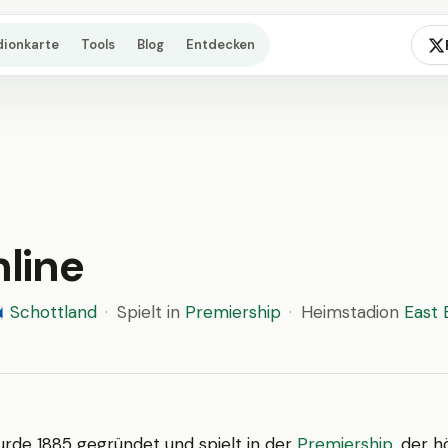
dionkarte
Tools
Blog
Entdecken
line
Schottland
·
Spielt in
Premiership
·
Heimstadion
East 
󠁿
rde 1885 gegründet und spielt in der
Premiership
, der 