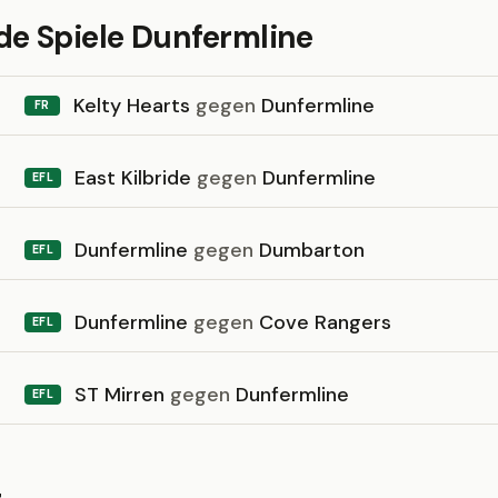
 Spiele Dunfermline
Kelty Hearts
gegen
Dunfermline
FR
East Kilbride
gegen
Dunfermline
EFL
Dunfermline
gegen
Dumbarton
EFL
Dunfermline
gegen
Cove Rangers
EFL
ST Mirren
gegen
Dunfermline
EFL