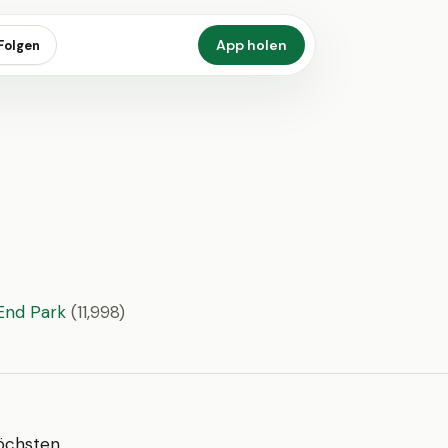
App holen
Folgen
End Park
(11,998)
höchsten