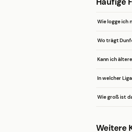
Häufige 
Wie logge ich 
Wo trägt Dunf
Kann ich älter
In welcher Lig
Wie groß ist d
Weitere 