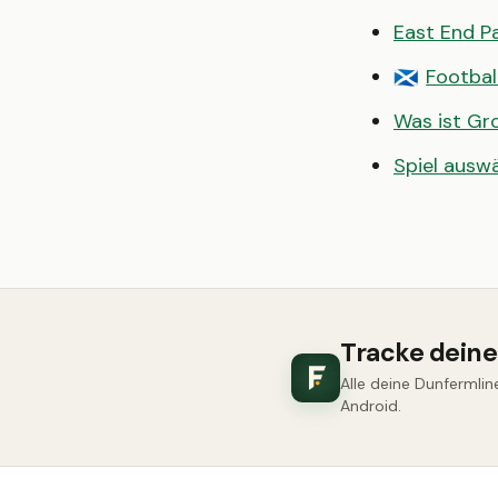
East End P
Footbal
🏴󠁧󠁢󠁳󠁣󠁴󠁿
Was ist G
Spiel ausw
Tracke dein
Alle deine Dunfermlin
Android.