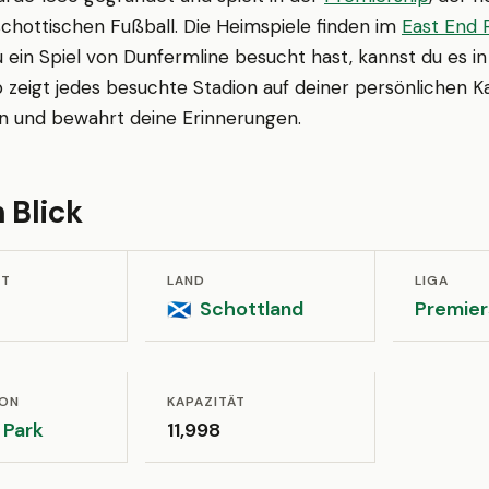
schottischen Fußball. Die Heimspiele finden im
East End 
u ein Spiel von Dunfermline besucht hast, kannst du es 
 zeigt jedes besuchte Stadion auf deiner persönlichen K
en und bewahrt deine Erinnerungen.
 Blick
ET
LAND
LIGA
Schottland
Premier
🏴󠁧󠁢󠁳󠁣󠁴󠁿
ION
KAPAZITÄT
 Park
11,998