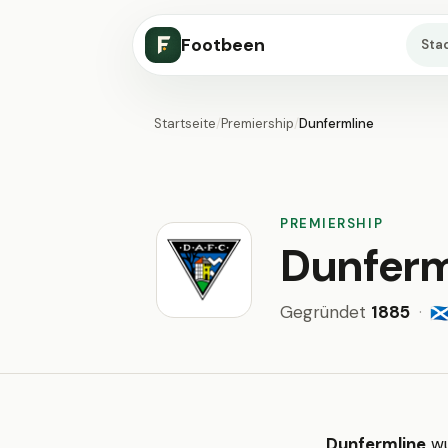
Footbeen
Sta
Startseite
/
Premiership
/
Dunfermline
PREMIERSHIP
Dunferm
Gegründet
1885
·
🏴󠁧󠁢󠁳󠁣󠁴
Dunfermline
wu