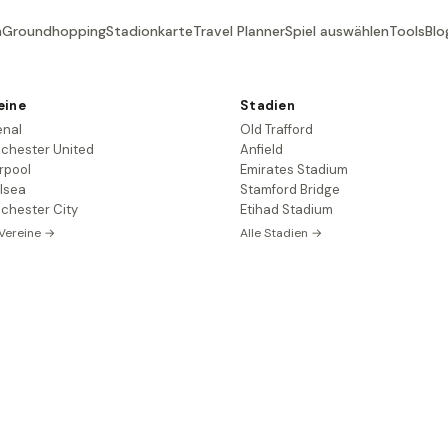
n
Groundhopping
Stadionkarte
Travel Planner
Spiel auswählen
Tools
Blo
eine
Stadien
enal
Old Trafford
chester United
Anfield
rpool
Emirates Stadium
lsea
Stamford Bridge
chester City
Etihad Stadium
 Vereine →
Alle Stadien →