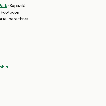
Park
(Kapazität
in Footbeen
arte, berechnet
ship