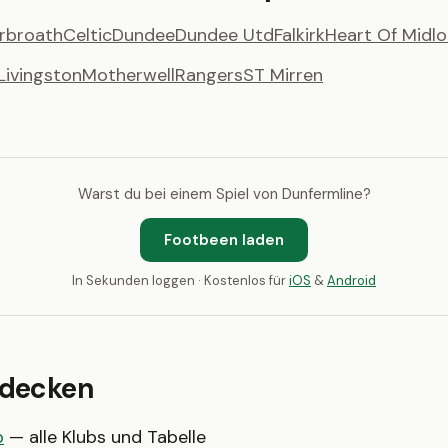
rbroath
Celtic
Dundee
Dundee Utd
Falkirk
Heart Of Midlo
Livingston
Motherwell
Rangers
ST Mirren
Warst du bei einem Spiel von Dunfermline?
Footbeen laden
In Sekunden loggen · Kostenlos für
iOS
&
Android
tdecken
p
— alle Klubs und Tabelle