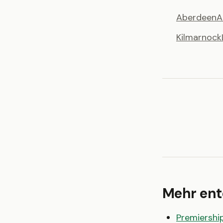
Aberdeen
A
Kilmarnock
Mehr en
Premiershi