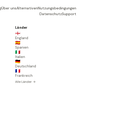
g
Über uns
Alternativen
Nutzungsbedingungen
Datenschutz
Support
Länder
🏴󠁧󠁢󠁥󠁮󠁧󠁿
England
🇪🇸
Spanien
🇮🇹
Italien
🇩🇪
Deutschland
🇫🇷
Frankreich
Alle Länder →