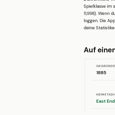
Spielklasse im 
11,998). Wenn d
loggen. Die App
deine Statistik
Auf einen
GEGRÜND
1885
HEIMSTAD
East End