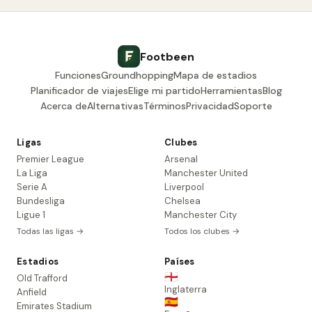
Footbeen
Funciones
Groundhopping
Mapa de estadios
Planificador de viajes
Elige mi partido
Herramientas
Blog
Acerca de
Alternativas
Términos
Privacidad
Soporte
Ligas
Clubes
Premier League
Arsenal
La Liga
Manchester United
Serie A
Liverpool
Bundesliga
Chelsea
Ligue 1
Manchester City
Todas las ligas →
Todos los clubes →
Estadios
Países
🏴󠁧󠁢󠁥󠁮󠁧󠁿
Old Trafford
Inglaterra
Anfield
🇪🇸
Emirates Stadium