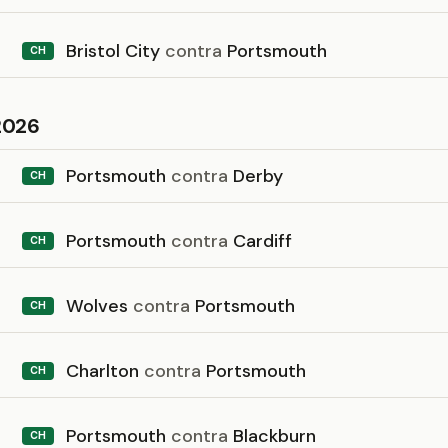
Bristol City
contra
Portsmouth
CH
2026
Portsmouth
contra
Derby
CH
Portsmouth
contra
Cardiff
CH
Wolves
contra
Portsmouth
CH
Charlton
contra
Portsmouth
CH
Portsmouth
contra
Blackburn
CH