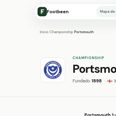
Footbeen
Mapa de 
Inicio
/
Championship
/
Portsmouth
CHAMPIONSHIP
Portsm
Fundado
1898
·
🏴󠁧󠁢󠁥󠁮󠁧󠁿
Portsmouth
fu