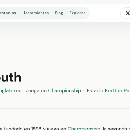
estadios
Herramientas
Blog
Explorar
outh
Inglaterra
·
Juega en
Championship
·
Estadio
Fratton Pa
e fundado en 1898 y juega en
Championship
, la segunda d