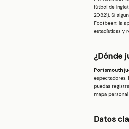
fútbol de Ingla
20,821). Si alg
Footbeen: la ap
estadísticas y 
¿Dónde j
Portsmouth ju
espectadores. 
puedas registra
mapa personal 
Datos cl