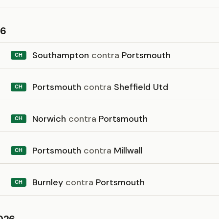
26
Southampton
contra
Portsmouth
CH
Portsmouth
contra
Sheffield Utd
CH
Norwich
contra
Portsmouth
CH
Portsmouth
contra
Millwall
CH
Burnley
contra
Portsmouth
CH