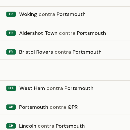
Woking
contra
Portsmouth
FR
Aldershot Town
contra
Portsmouth
FR
Bristol Rovers
contra
Portsmouth
FR
6
West Ham
contra
Portsmouth
EFL
Portsmouth
contra
QPR
CH
Lincoln
contra
Portsmouth
CH