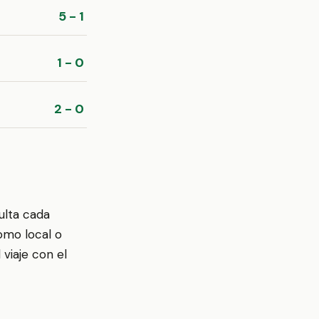
5 - 1
1 - 0
2 - 0
ulta cada
omo local o
viaje con el