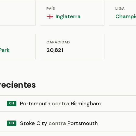
PAÍS
LIGA
Inglaterra
Champi
🏴󠁧󠁢󠁥󠁮󠁧󠁿
CAPACIDAD
Park
20,821
recientes
Portsmouth
contra
Birmingham
CH
Stoke City
contra
Portsmouth
CH