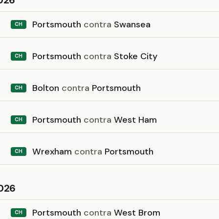
026
Portsmouth
contra
Swansea
CH
Portsmouth
contra
Stoke City
CH
Bolton
contra
Portsmouth
CH
Portsmouth
contra
West Ham
CH
Wrexham
contra
Portsmouth
CH
026
Portsmouth
contra
West Brom
CH