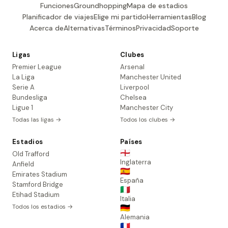
Funciones
Groundhopping
Mapa de estadios
Planificador de viajes
Elige mi partido
Herramientas
Blog
Acerca de
Alternativas
Términos
Privacidad
Soporte
Ligas
Clubes
Premier League
Arsenal
La Liga
Manchester United
Serie A
Liverpool
Bundesliga
Chelsea
Ligue 1
Manchester City
Todas las ligas →
Todos los clubes →
Estadios
Países
🏴󠁧󠁢󠁥󠁮󠁧󠁿
Old Trafford
Inglaterra
Anfield
🇪🇸
Emirates Stadium
España
Stamford Bridge
🇮🇹
Etihad Stadium
Italia
Todos los estadios →
🇩🇪
Alemania
🇫🇷