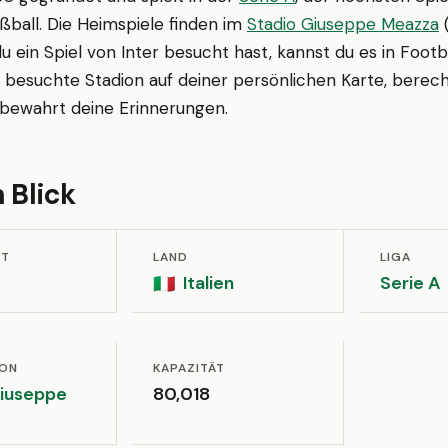
ußball. Die Heimspiele finden im
Stadio Giuseppe Meazza
(
u ein Spiel von Inter besucht hast, kannst du es in Foot
s besuchte Stadion auf deiner persönlichen Karte, berec
d bewahrt deine Erinnerungen.
 Blick
ET
LAND
LIGA
Italien
Serie A
🇮🇹
ION
KAPAZITÄT
Giuseppe
80,018