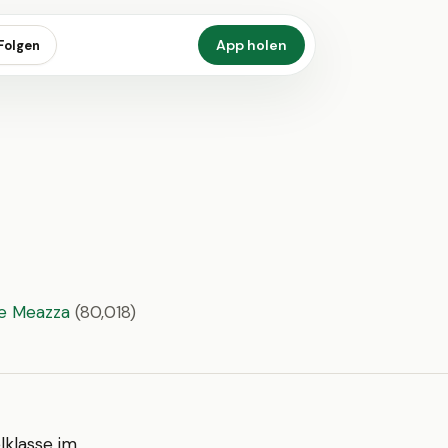
App holen
Folgen
e Meazza
(80,018)
lklasse im