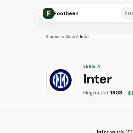
Footbeen
Sta
Startseite
/
Serie A
/
Inter
SERIE A
Inter
Gegründet
1908
·
🇮
Inter
wurde 190