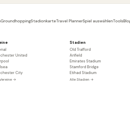
n
Groundhopping
Stadionkarte
Travel Planner
Spiel auswählen
Tools
Blo
eine
Stadien
enal
Old Trafford
chester United
Anfield
rpool
Emirates Stadium
lsea
Stamford Bridge
chester City
Etihad Stadium
 Vereine →
Alle Stadien →