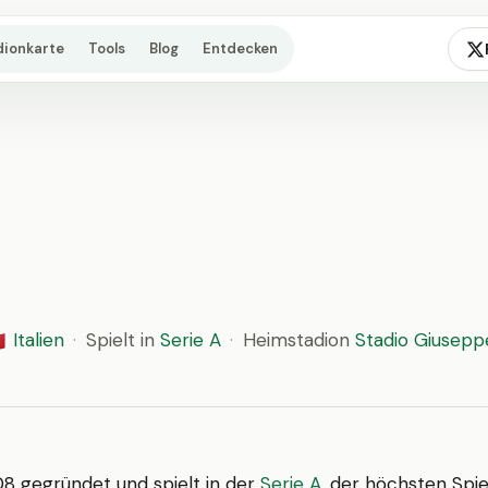
dionkarte
Tools
Blog
Entdecken
Italien
·
Spielt in
Serie A
·
Heimstadion
Stadio Giusepp

8 gegründet und spielt in der
Serie A
, der höchsten Spie