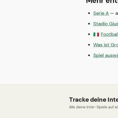
Mehr en
Serie A
— al
Stadio Gi
Football
🇮🇹
Was ist G
Spiel ausw
Tracke deine Int
Alle deine Inter-Spiele auf e