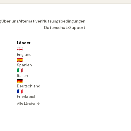
g
Über uns
Alternativen
Nutzungsbedingungen
Datenschutz
Support
Länder
🏴󠁧󠁢󠁥󠁮󠁧󠁿
England
🇪🇸
Spanien
🇮🇹
Italien
🇩🇪
Deutschland
🇫🇷
Frankreich
Alle Länder →