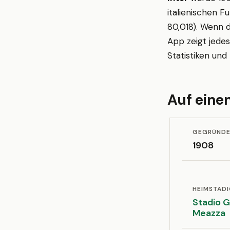
italienischen F
80,018). Wenn d
App zeigt jede
Statistiken un
Auf einen
GEGRÜND
1908
HEIMSTAD
Stadio 
Meazza