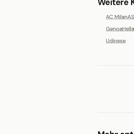
Weitere K
AC Milan
AS
Genoa
Hell
Udinese