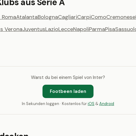
lubs aus Serie A
 Roma
Atalanta
Bologna
Cagliari
Carpi
Como
Cremonese
as Verona
Juventus
Lazio
Lecce
Napoli
Parma
Pisa
Sassuol
Warst du bei einem Spiel von Inter?
Footbeen laden
In Sekunden loggen · Kostenlos für
iOS
&
Android